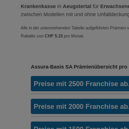
Krankenkasse
in
Aeugstertal
für
Erwachsene
zwischen Modellen mit und ohne Unfalldeckun
Alle in der untenstehenden Tabelle aufgeführten Prämien v
Rabatts von
CHF 5.15
pro Monat.
Assura-Basis SA Prämienübersicht pro
Preise mit 2500 Franchise a
Hausarzt Modell:
Quali
Preise mit 2000 Franchise a
Ohne Unfalldeckung:
297.85
Mit Unfalldeckung:
Hausarzt Modell:
Quali
320.55