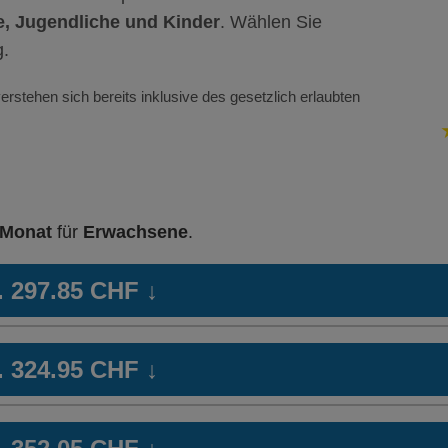
, Jugendliche und Kinder
. Wählen Sie
g.
erstehen sich bereits inklusive des gesetzlich erlaubten
 Monat
für
Erwachsene
.
b. 297.85 CHF
↓
med
Hausarzt Modell:
PharMed
Ha
b. 324.95 CHF
↓
Ohne Unfalldeckung:
Oh
309.75
Mit Unfalldeckung:
Mi
med
Hausarzt Modell:
PharMed
Ha
333.45