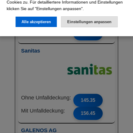
Cookies zu. Für detailliertere Informationen und Einstellungen
klicken Sie auf "Einstellungen anpassen".
Ohne Unfalldeckung:
143.55
Alle akzeptieren
Einstellungen anpassen
Mit Unfalldeckung:
154.65
Sanitas
Ohne Unfalldeckung:
145.35
Mit Unfalldeckung:
156.45
GALENOS AG