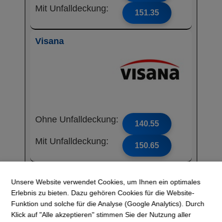
Mit Unfalldeckung:
151.35
Visana
Ohne Unfalldeckung:
140.55
Mit Unfalldeckung:
150.65
Mutuel
Unsere Website verwendet Cookies, um Ihnen ein optimales
Krankenversicher
Erlebnis zu bieten. Dazu gehören Cookies für die Website-
ung AG
Funktion und solche für die Analyse (Google Analytics). Durch
Klick auf "Alle akzeptieren" stimmen Sie der Nutzung aller