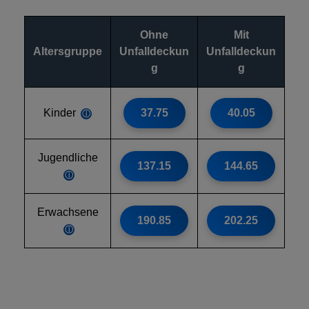
Ohne
Mit
Altersgruppe
Unfalldeckun
Unfalldeckun
g
g
Kinder
37.75
40.05
ⓘ
Jugendliche
137.15
144.65
ⓘ
Erwachsene
190.85
202.25
ⓘ