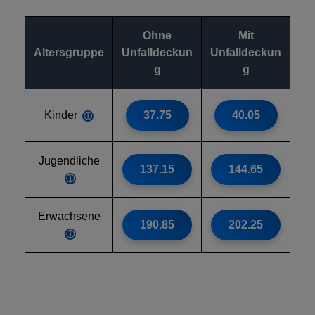
Ohne
Mit
Altersgruppe
Unfalldeckun
Unfalldeckun
g
g
Kinder
37.75
40.05
ⓘ
Jugendliche
137.15
144.65
ⓘ
Erwachsene
190.85
202.25
ⓘ