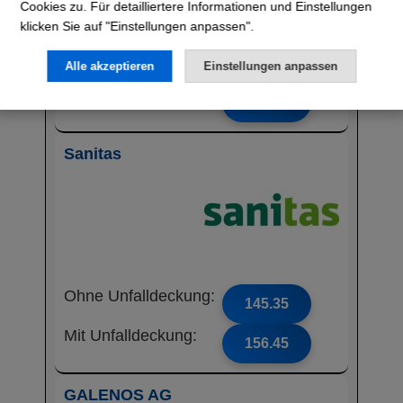
Cookies zu. Für detailliertere Informationen und Einstellungen
klicken Sie auf "Einstellungen anpassen".
Ohne Unfalldeckung:
143.55
Alle akzeptieren
Einstellungen anpassen
Mit Unfalldeckung:
154.65
Sanitas
Ohne Unfalldeckung:
145.35
Mit Unfalldeckung:
156.45
GALENOS AG