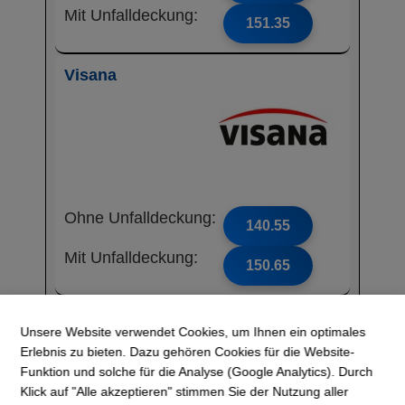
Mit Unfalldeckung:
151.35
Visana
Ohne Unfalldeckung:
140.55
Mit Unfalldeckung:
150.65
Mutuel
Unsere Website verwendet Cookies, um Ihnen ein optimales
Krankenversicher
Erlebnis zu bieten. Dazu gehören Cookies für die Website-
ung AG
Funktion und solche für die Analyse (Google Analytics). Durch
Klick auf "Alle akzeptieren" stimmen Sie der Nutzung aller