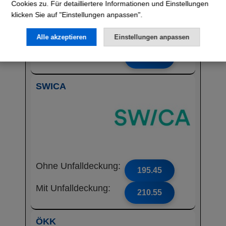
Cookies zu. Für detailliertere Informationen und Einstellungen
klicken Sie auf "Einstellungen anpassen".
Ohne Unfalldeckung:
193.15
Alle akzeptieren
Einstellungen anpassen
Mit Unfalldeckung:
204.65
SWICA
Ohne Unfalldeckung:
195.45
Mit Unfalldeckung:
210.55
ÖKK