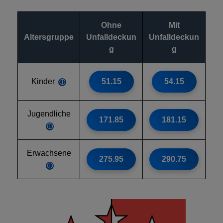
Ohne
Mit
Altersgruppe
Unfalldeckun
Unfalldeckun
g
g
Kinder
51.15
54.15
ⓘ
Jugendliche
171.85
181.15
ⓘ
Erwachsene
275.95
290.75
ⓘ