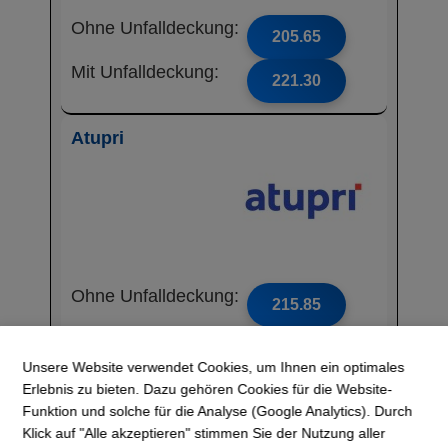
Ohne Unfalldeckung:
205.65
Mit Unfalldeckung:
221.30
Atupri
Ohne Unfalldeckung:
215.85
Mit Unfalldeckung:
227.45
Unsere Website verwendet Cookies, um Ihnen ein optimales
Erlebnis zu bieten. Dazu gehören Cookies für die Website-
Vivao Sympany
Funktion und solche für die Analyse (Google Analytics). Durch
Klick auf "Alle akzeptieren" stimmen Sie der Nutzung aller