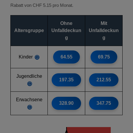
Rabatt von CHF 5.15 pro Monat.
Ohne
Mit
Altersgruppe
Unfalldeckun
Unfalldeckun
g
g
Kinder
64.55
69.75
ⓘ
Jugendliche
197.35
212.55
ⓘ
Erwachsene
328.90
347.75
ⓘ