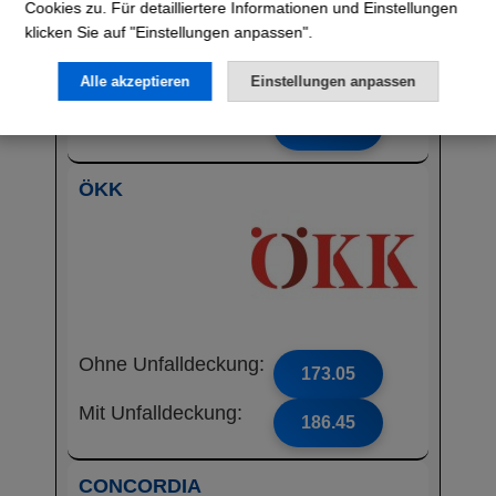
Cookies zu. Für detailliertere Informationen und Einstellungen
klicken Sie auf "Einstellungen anpassen".
Ohne Unfalldeckung:
168.45
Alle akzeptieren
Einstellungen anpassen
Mit Unfalldeckung:
180.55
ÖKK
Ohne Unfalldeckung:
173.05
Mit Unfalldeckung:
186.45
CONCORDIA