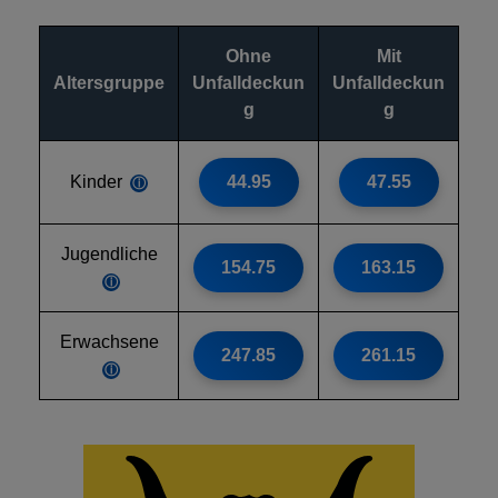
Ohne
Mit
Altersgruppe
Unfalldeckun
Unfalldeckun
g
g
Kinder
44.95
47.55
ⓘ
Jugendliche
154.75
163.15
ⓘ
Erwachsene
247.85
261.15
ⓘ