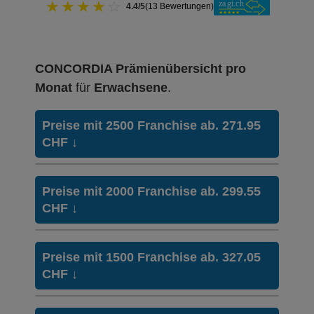
★
★
★
★
☆
4.4/5
(13 Bewertungen)
CONCORDIA Prämienübersicht pro
Monat
für
Erwachsene
.
Preise mit 2500 Franchise ab. 271.95
CHF
↓
HMO Modell:
HMO
Preise mit 2000 Franchise ab. 299.55
Ohne Unfalldeckung:
CHF
↓
271.95
Mit Unfalldeckung:
288.05
HMO Modell:
HMO
Preise mit 1500 Franchise ab. 327.05
Ohne Unfalldeckung:
CHF
↓
299.55
Weitere Modelle Modell:
smartDoc
Ohne Unfalldeckung:
Mit Unfalldeckung:
283.65
317.25