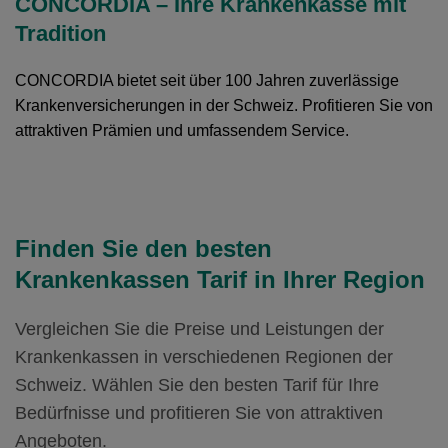
CONCORDIA – Ihre Krankenkasse mit
Standard Modell:
Grundversicherung
Weitere Modelle Modell:
smartDoc
Mit Unfalldeckung:
94.75
Ohne Unfalldeckung:
Tradition
Mit Unfalldeckung:
Ohne Unfalldeckung:
83.95
81.95
86.65
Hausarzt Modell:
MyDoc
Mit Unfalldeckung:
Ohne Unfalldeckung:
Weitere Modelle Modell:
smartDoc
CONCORDIA bietet seit über 100 Jahren zuverlässige
Mit Unfalldeckung:
89.05
82.75
91.95
Standard Modell:
Grundversicherung
Krankenversicherungen in der Schweiz. Profitieren Sie von
Ohne Unfalldeckung:
92.15
Ohne Unfalldeckung:
Mit Unfalldeckung:
attraktiven Prämien und umfassendem Service.
89.35
87.85
Hausarzt Modell:
MyDoc
Mit Unfalldeckung:
97.75
Mit Unfalldeckung:
Ohne Unfalldeckung:
94.85
88.25
Standard Modell:
Grundversicherung
Ohne Unfalldeckung:
Hausarzt Modell:
MyDoc
Mit Unfalldeckung:
94.95
93.65
Finden Sie den besten
Ohne Unfalldeckung:
93.75
Mit Unfalldeckung:
100.75
Krankenkassen Tarif in Ihrer Region
Standard Modell:
Grundversicherung
Mit Unfalldeckung:
99.45
Ohne Unfalldeckung:
100.45
Vergleichen Sie die Preise und Leistungen der
Standard Modell:
Grundversicherung
Mit Unfalldeckung:
Krankenkassen in verschiedenen Regionen der
106.55
Ohne Unfalldeckung:
Schweiz. Wählen Sie den besten Tarif für Ihre
105.95
Bedürfnisse und profitieren Sie von attraktiven
Mit Unfalldeckung:
112.35
Angeboten.