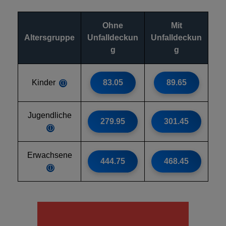
Ohne
Mit
Altersgruppe
Unfalldeckun
Unfalldeckun
g
g
Kinder
83.05
89.65
ⓘ
Jugendliche
279.95
301.45
ⓘ
Erwachsene
444.75
468.45
ⓘ