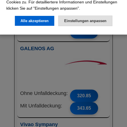
Cookies zu. Für detailliertere Informationen und Einstellungen
klicken Sie auf "Einstellungen anpassen".
Ohne Unfalldeckung:
308.55
Alle akzeptieren
Einstellungen anpassen
Mit Unfalldeckung:
326.75
GALENOS AG
Ohne Unfalldeckung:
320.85
Mit Unfalldeckung:
343.65
Vivao Sympany