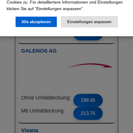
Cookies zu. Für detailliertere Informationen und Einstellungen
klicken Sie auf "Einstellungen anpassen".
Ohne Unfalldeckung:
198.95
Alle akzeptieren
Einstellungen anpassen
Mit Unfalldeckung:
210.75
GALENOS AG
Ohne Unfalldeckung:
199.45
Mit Unfalldeckung:
213.75
Visana