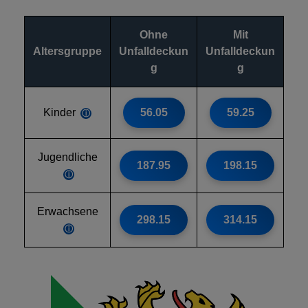
Ohne
Mit
Altersgruppe
Unfalldeckun
Unfalldeckun
g
g
Kinder
56.05
59.25
ⓘ
Jugendliche
187.95
198.15
ⓘ
Erwachsene
298.15
314.15
ⓘ