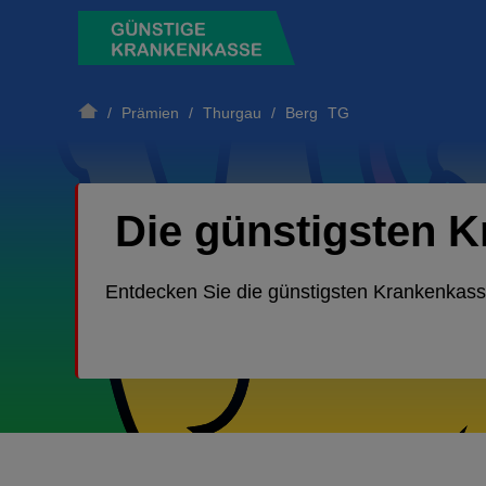
/
Prämien
/
Thurgau
/ Berg TG
Die günstigsten 
Entdecken Sie die günstigsten Krankenkas