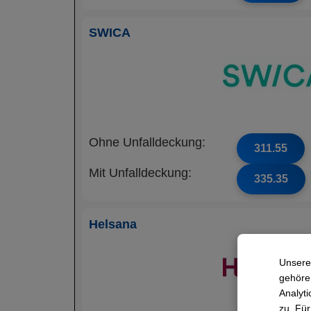
SWICA
Ohne Unfalldeckung:
311.55
Mit Unfalldeckung:
335.35
Helsana
Unsere
gehören
Analyti
zu. Für