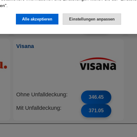
en".
Ohne Unfalldeckung:
Oh
330.15
Alle akzeptieren
Einstellungen anpassen
Mit Unfalldeckung:
Mi
355.35
Visana
Ohne Unfalldeckung:
346.45
Mit Unfalldeckung:
371.05