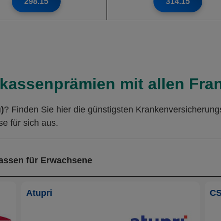
298.15
314.15
kassenprämien mit allen Fra
)
? Finden Sie hier die günstigsten Krankenversicherun
e für sich aus.
kassen für Erwachsene
Atupri
C