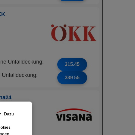
KK
ne Unfalldeckung:
315.45
t Unfalldeckung:
339.55
na24
n. Dazu
ookies
lungen