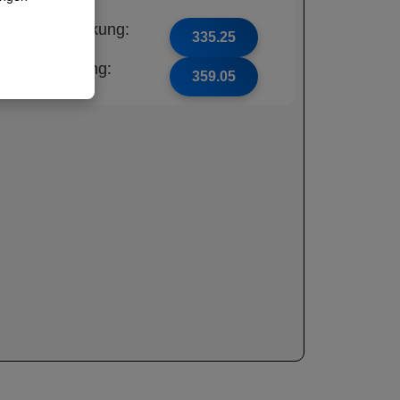
ne Unfalldeckung:
335.25
t Unfalldeckung:
359.05