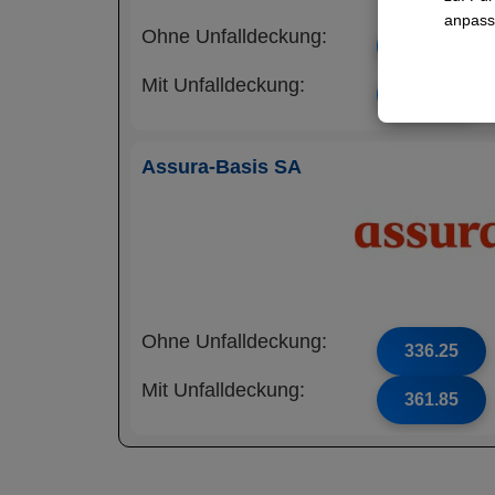
anpass
Ohne Unfalldeckung:
316.65
Mit Unfalldeckung:
340.85
Assura-Basis SA
Ohne Unfalldeckung:
336.25
Mit Unfalldeckung:
361.85