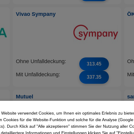
Vivao Sympany
Ö
Ohne Unfalldeckung:
Oh
313.45
Mit Unfalldeckung:
Mi
337.35
Mutuel
sa
Krankenversicherung
AG
 Website verwendet Cookies, um Ihnen ein optimales Erlebnis zu biete
 Cookies für die Website-Funktion und solche für die Analyse (Google
cs). Durch Klick auf "Alle akzeptieren" stimmen Sie der Nutzung aller C
 detailliertere Informationen und Einstellungen klicken Sie auf "Einstel