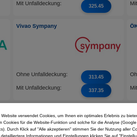
Mit Unfalldeckung:
Mi
325.45
Vivao Sympany
Ö
Ohne Unfalldeckung:
Oh
313.45
Mit Unfalldeckung:
Mi
337.35
Mutuel
sa
 Website verwendet Cookies, um Ihnen ein optimales Erlebnis zu biete
Krankenversicherung
 Cookies für die Website-Funktion und solche für die Analyse (Google
AG
cs). Durch Klick auf "Alle akzeptieren" stimmen Sie der Nutzung aller C
 detailliertere Informationen und Einstellungen klicken Sie auf "Einstel