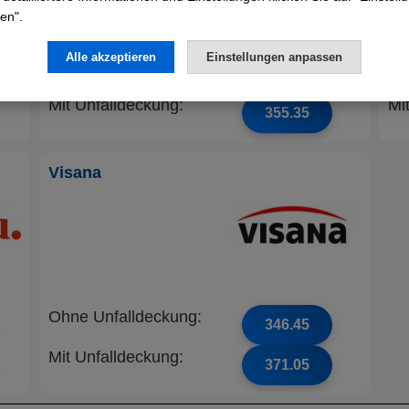
en".
Alle akzeptieren
Einstellungen anpassen
Ohne Unfalldeckung:
Oh
330.15
Mit Unfalldeckung:
Mi
355.35
Visana
Ohne Unfalldeckung:
346.45
Mit Unfalldeckung:
371.05