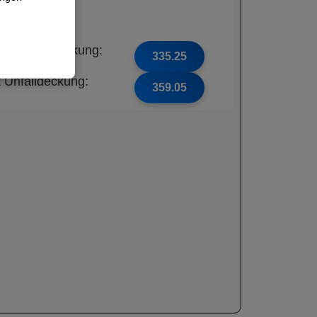
ne Unfalldeckung:
335.25
t Unfalldeckung:
359.05