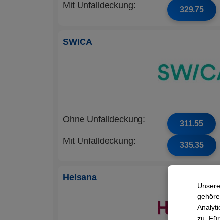
Mit Unfalldeckung:
329.75
SWICA
Ohne Unfalldeckung:
311.55
Mit Unfalldeckung:
335.35
Helsana
Unsere
gehören
Analyti
zu. Für