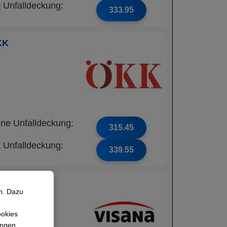
t Unfalldeckung:
333.95
KK
ne Unfalldeckung:
315.45
t Unfalldeckung:
339.55
na24
n. Dazu
ookies
lungen