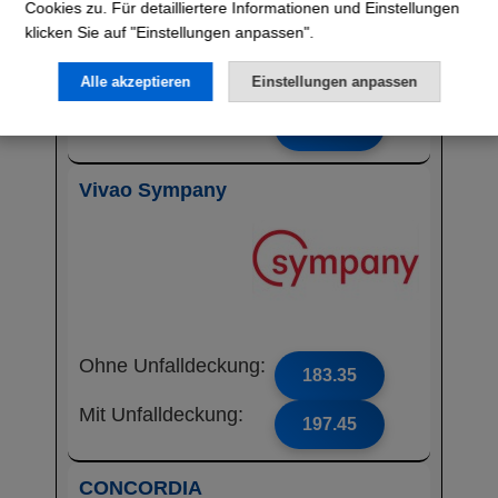
Cookies zu. Für detailliertere Informationen und Einstellungen
klicken Sie auf "Einstellungen anpassen".
Ohne Unfalldeckung:
181.85
Alle akzeptieren
Einstellungen anpassen
Mit Unfalldeckung:
191.65
Vivao Sympany
Ohne Unfalldeckung:
183.35
Mit Unfalldeckung:
197.45
CONCORDIA