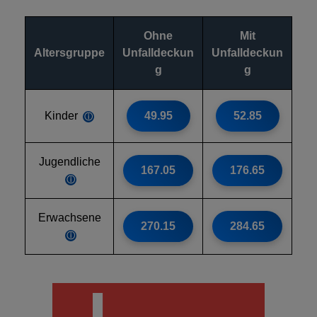
Ohne
Mit
Altersgruppe
Unfalldeckun
Unfalldeckun
g
g
Kinder
49.95
52.85
ⓘ
Jugendliche
167.05
176.65
ⓘ
Erwachsene
270.15
284.65
ⓘ