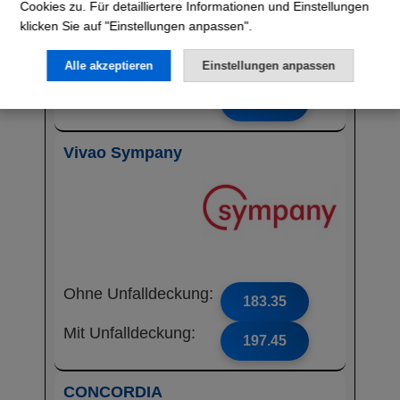
Cookies zu. Für detailliertere Informationen und Einstellungen
klicken Sie auf "Einstellungen anpassen".
Ohne Unfalldeckung:
181.85
Alle akzeptieren
Einstellungen anpassen
Mit Unfalldeckung:
191.65
Vivao Sympany
Ohne Unfalldeckung:
183.35
Mit Unfalldeckung:
197.45
CONCORDIA