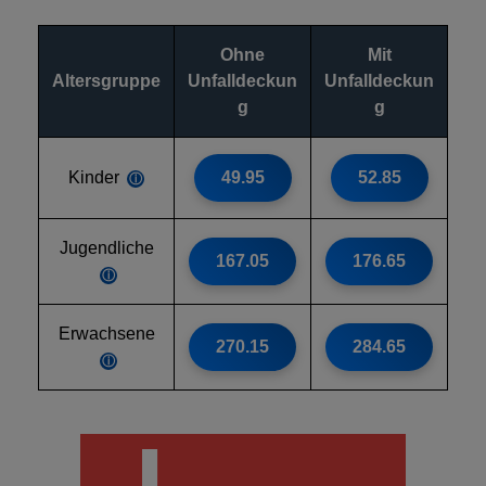
Ohne
Mit
Altersgruppe
Unfalldeckun
Unfalldeckun
g
g
Kinder
49.95
52.85
ⓘ
Jugendliche
167.05
176.65
ⓘ
Erwachsene
270.15
284.65
ⓘ