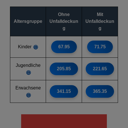
Ohne
Mit
Altersgruppe
Unfalldeckun
Unfalldeckun
g
g
Kinder
67.95
71.75
ⓘ
Jugendliche
205.85
221.65
ⓘ
Erwachsene
341.15
365.35
ⓘ