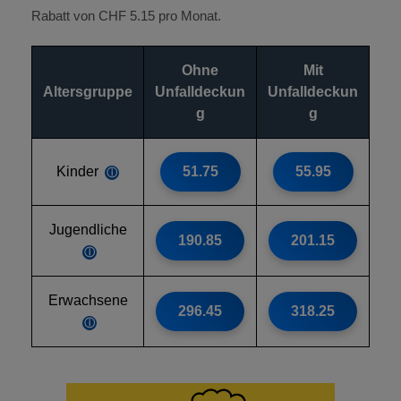
Rabatt von CHF 5.15 pro Monat.
Ohne
Mit
Altersgruppe
Unfalldeckun
Unfalldeckun
g
g
Kinder
51.75
55.95
ⓘ
Jugendliche
190.85
201.15
ⓘ
Erwachsene
296.45
318.25
ⓘ