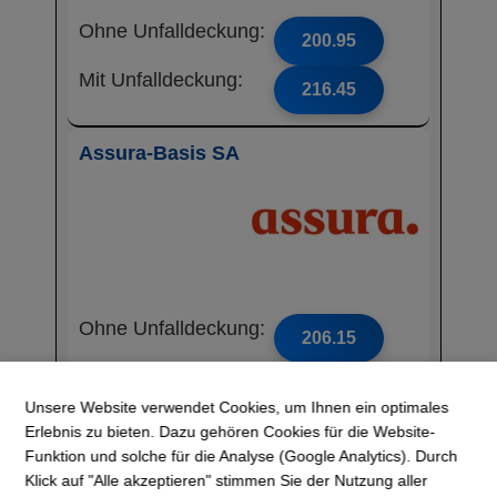
Ohne Unfalldeckung:
200.95
Mit Unfalldeckung:
216.45
Assura-Basis SA
Ohne Unfalldeckung:
206.15
Mit Unfalldeckung:
221.95
Unsere Website verwendet Cookies, um Ihnen ein optimales
Erlebnis zu bieten. Dazu gehören Cookies für die Website-
CONCORDIA
Funktion und solche für die Analyse (Google Analytics). Durch
Klick auf "Alle akzeptieren" stimmen Sie der Nutzung aller