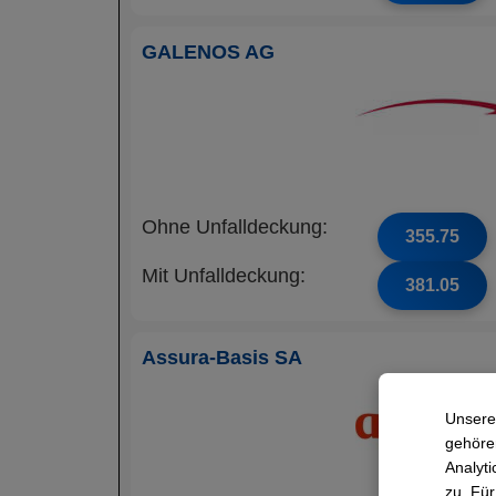
GALENOS AG
Ohne Unfalldeckung:
355.75
Mit Unfalldeckung:
381.05
Assura-Basis SA
Unsere
gehören
Analyti
zu. Für