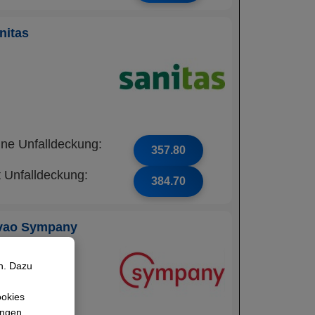
nitas
ne Unfalldeckung:
357.80
t Unfalldeckung:
384.70
vao Sympany
n. Dazu
ookies
lungen