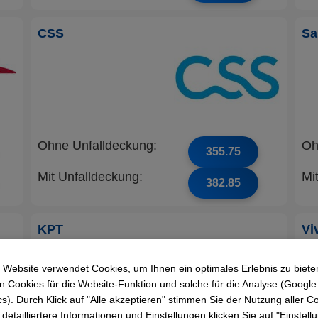
CSS
Sa
Ohne Unfalldeckung:
Oh
355.75
Mit Unfalldeckung:
Mi
382.85
KPT
Vi
 Website verwendet Cookies, um Ihnen ein optimales Erlebnis zu biete
 Cookies für die Website-Funktion und solche für die Analyse (Google
cs). Durch Klick auf "Alle akzeptieren" stimmen Sie der Nutzung aller C
 detailliertere Informationen und Einstellungen klicken Sie auf "Einstel