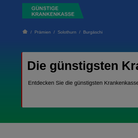
/
Prämien
/
Solothurn
/ Burgäschi
Die günstigsten K
Entdecken Sie die günstigsten Krankenkass