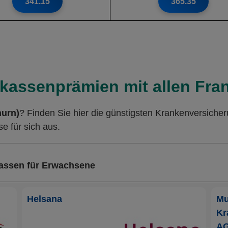
341.15
365.35
kassenprämien mit allen Fra
hurn)
? Finden Sie hier die günstigsten Krankenversiche
e für sich aus.
kassen für Erwachsene
Helsana
Mu
Kr
A