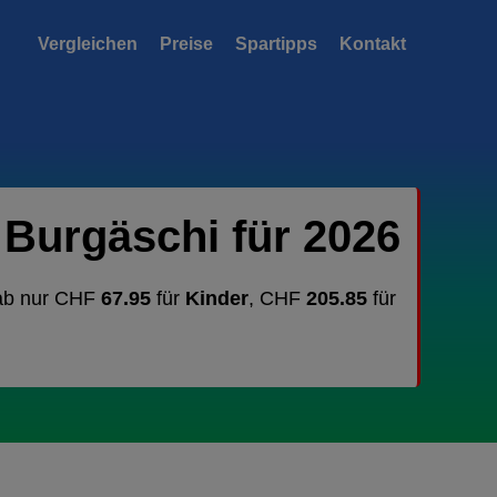
Vergleichen
Preise
Spartipps
Kontakt
Burgäschi für 2026
 ab nur CHF
67.95
für
Kinder
, CHF
205.85
für