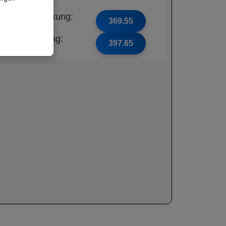
ne Unfalldeckung:
369.55
t Unfalldeckung:
397.65