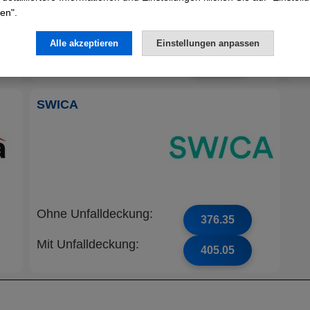
en".
Ohne Unfalldeckung:
Oh
364.35
Alle akzeptieren
Einstellungen anpassen
Mit Unfalldeckung:
Mi
392.15
SWICA
Ohne Unfalldeckung:
376.35
Mit Unfalldeckung:
405.05