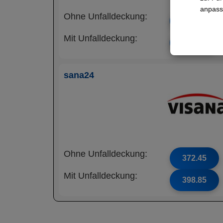
anpass
Ohne Unfalldeckung:
361.25
Mit Unfalldeckung:
388.75
sana24
Ohne Unfalldeckung:
372.45
Mit Unfalldeckung:
398.85