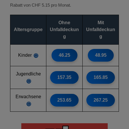
Rabatt von CHF 5.15 pro Monat.
Ohne
Mit
Altersgruppe
Unfalldeckun
Unfalldeckun
g
g
Kinder
46.25
48.95
ⓘ
Jugendliche
157.35
165.85
ⓘ
Erwachsene
253.65
267.25
ⓘ