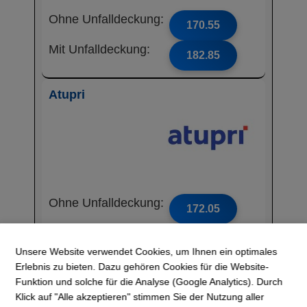
Ohne Unfalldeckung:
170.55
Mit Unfalldeckung:
182.85
Atupri
Ohne Unfalldeckung:
172.05
Mit Unfalldeckung:
181.35
Unsere Website verwendet Cookies, um Ihnen ein optimales
Erlebnis zu bieten. Dazu gehören Cookies für die Website-
CONCORDIA
Funktion und solche für die Analyse (Google Analytics). Durch
Klick auf "Alle akzeptieren" stimmen Sie der Nutzung aller