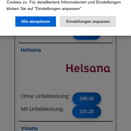
Cookies zu. Für detailliertere Informationen und Einstellungen
klicken Sie auf "Einstellungen anpassen".
Ohne Unfalldeckung:
289.15
Alle akzeptieren
Einstellungen anpassen
Mit Unfalldeckung:
311.35
Helsana
Ohne Unfalldeckung:
298.45
Mit Unfalldeckung:
321.25
Visana