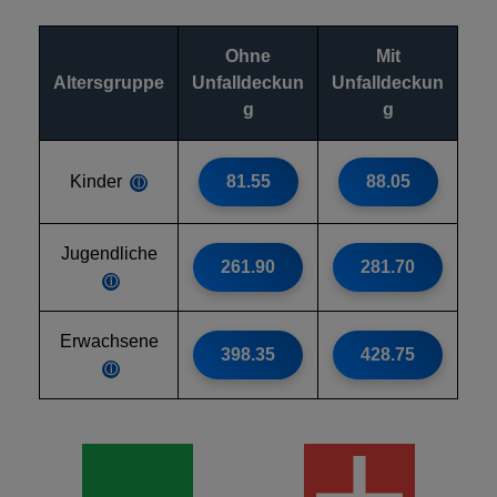
Ohne
Mit
Altersgruppe
Unfalldeckun
Unfalldeckun
g
g
Kinder
81.55
88.05
ⓘ
Jugendliche
261.90
281.70
ⓘ
Erwachsene
398.35
428.75
ⓘ