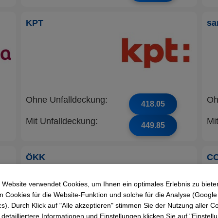
KPT
sa
Ohne Unfalldeckung:
Oh
418.05
Mit Unfalldeckung:
Mi
449.85
ÖKK
C
 Website verwendet Cookies, um Ihnen ein optimales Erlebnis zu biete
 Cookies für die Website-Funktion und solche für die Analyse (Google
cs). Durch Klick auf "Alle akzeptieren" stimmen Sie der Nutzung aller C
 detailliertere Informationen und Einstellungen klicken Sie auf "Einstel