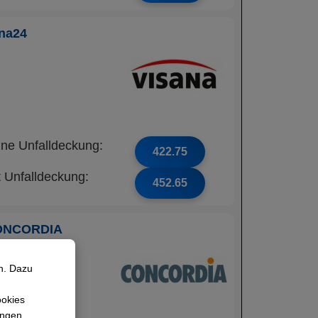
na24
ne Unfalldeckung:
422.75
t Unfalldeckung:
452.65
ONCORDIA
n. Dazu
ookies
lungen