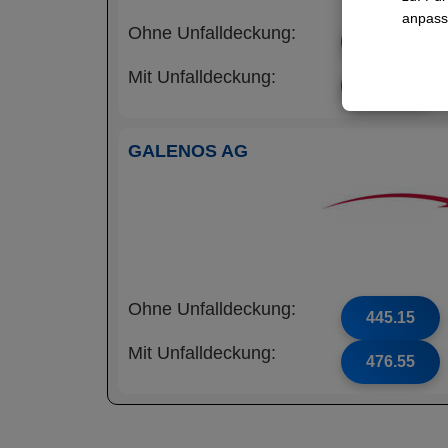
anpass
Ohne Unfalldeckung:
426.25
Mit Unfalldeckung:
458.65
GALENOS AG
Ohne Unfalldeckung:
445.15
Mit Unfalldeckung:
476.55