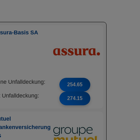
sura-Basis SA
ne Unfalldeckung:
254.65
t Unfalldeckung:
274.15
tuel
ankenversicherung
G