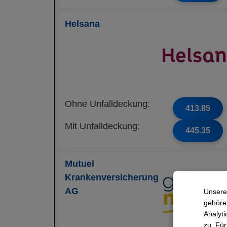
Helsana
Ohne Unfalldeckung:
413.85
Mit Unfalldeckung:
445.35
Mutuel
Krankenversicherung
AG
Unsere
gehören
Analyti
zu. Für