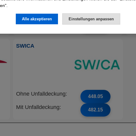
en".
Ohne Unfalldeckung:
Oh
434.75
Alle akzeptieren
Einstellungen anpassen
Mit Unfalldeckung:
Mi
467.85
SWICA
Ohne Unfalldeckung:
448.05
Mit Unfalldeckung:
482.15