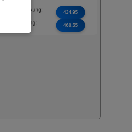
ne Unfalldeckung:
434.95
t Unfalldeckung:
460.55