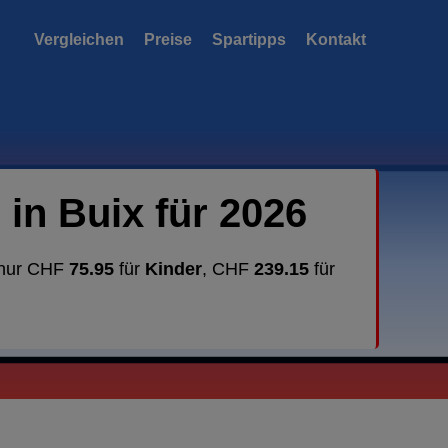
Vergleichen
Preise
Spartipps
Kontakt
in Buix für 2026
b nur CHF
75.95
für
Kinder
, CHF
239.15
für