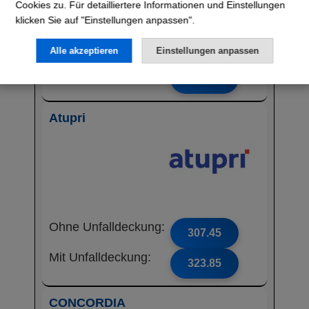
Cookies zu. Für detailliertere Informationen und Einstellungen
klicken Sie auf "Einstellungen anpassen".
Ohne Unfalldeckung:
302.75
Alle akzeptieren
Einstellungen anpassen
Mit Unfalldeckung:
325.85
Atupri
Ohne Unfalldeckung:
307.45
Mit Unfalldeckung:
323.85
CONCORDIA