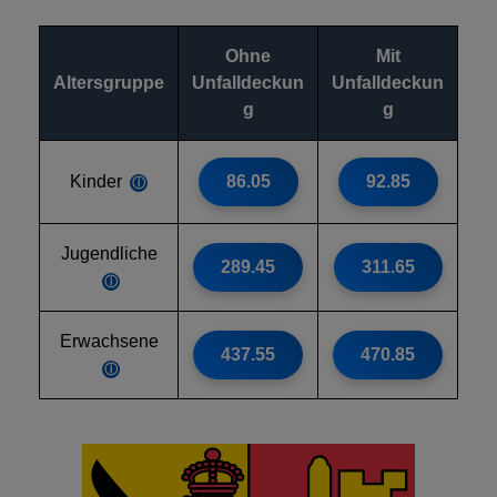
Ohne
Mit
Altersgruppe
Unfalldeckun
Unfalldeckun
g
g
Kinder
86.05
92.85
ⓘ
Jugendliche
289.45
311.65
ⓘ
Erwachsene
437.55
470.85
ⓘ