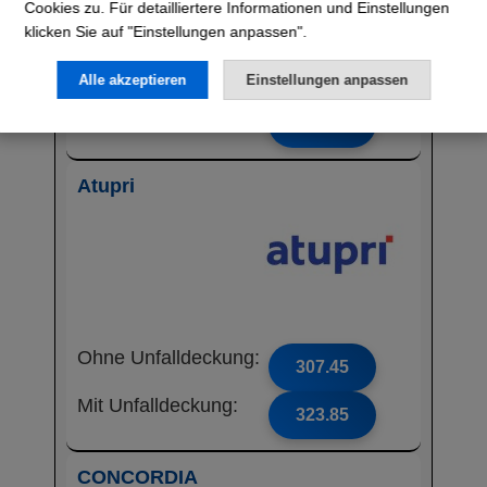
Cookies zu. Für detailliertere Informationen und Einstellungen
klicken Sie auf "Einstellungen anpassen".
Ohne Unfalldeckung:
302.75
Alle akzeptieren
Einstellungen anpassen
Mit Unfalldeckung:
325.85
Atupri
Ohne Unfalldeckung:
307.45
Mit Unfalldeckung:
323.85
CONCORDIA