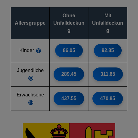
Ohne
Mit
Altersgruppe
Unfalldeckun
Unfalldeckun
g
g
Kinder
86.05
92.85
ⓘ
Jugendliche
289.45
311.65
ⓘ
Erwachsene
437.55
470.85
ⓘ