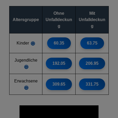
Ohne
Mit
Altersgruppe
Unfalldeckun
Unfalldeckun
g
g
Kinder
60.35
63.75
ⓘ
Jugendliche
192.05
206.95
ⓘ
Erwachsene
309.65
331.75
ⓘ