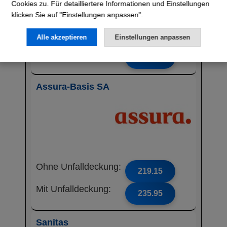
Cookies zu. Für detailliertere Informationen und Einstellungen
klicken Sie auf "Einstellungen anpassen".
Ohne Unfalldeckung:
215.85
Alle akzeptieren
Einstellungen anpassen
Mit Unfalldeckung:
228.65
Assura-Basis SA
Ohne Unfalldeckung:
219.15
Mit Unfalldeckung:
235.95
Sanitas