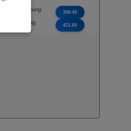
ne Unfalldeckung:
398.45
t Unfalldeckung:
421.85