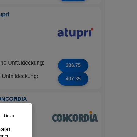
upri
ne Unfalldeckung:
386.75
t Unfalldeckung:
407.35
ONCORDIA
n. Dazu
ookies
lungen