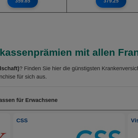
359.85
379.25
kassenprämien mit allen Fran
schaft)
? Finden Sie hier die günstigsten Krankenversi
chise für sich aus.
kassen für Erwachsene
CSS
Vi