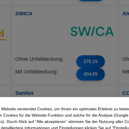
SWICA
At
Ohne Unfalldeckung:
Oh
376.15
Mit Unfalldeckung:
Mi
404.85
Sanitas
C
 Website verwendet Cookies, um Ihnen ein optimales Erlebnis zu biete
 Cookies für die Website-Funktion und solche für die Analyse (Google
cs). Durch Klick auf "Alle akzeptieren" stimmen Sie der Nutzung aller C
 detailliertere Informationen und Einstellungen klicken Sie auf "Einstel