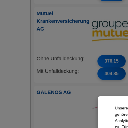
Mutuel
Krankenversicherung
AG
Ohne Unfalldeckung:
376.15
Mit Unfalldeckung:
404.85
GALENOS AG
Unsere
gehören
Analyti
zu. Für