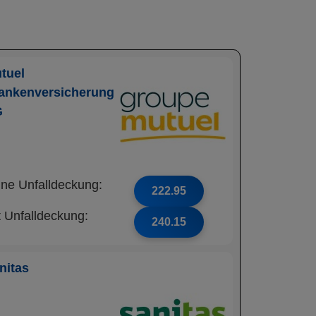
tuel
ankenversicherung
G
ne Unfalldeckung:
222.95
t Unfalldeckung:
240.15
nitas