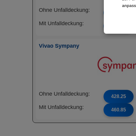
anpass
Ohne Unfalldeckung:
390.05
Mit Unfalldeckung:
417.75
Vivao Sympany
Ohne Unfalldeckung:
428.25
Mit Unfalldeckung:
460.85