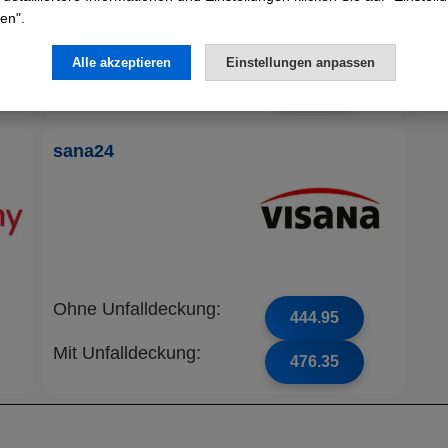
en".
Ohne Unfalldeckung:
Oh
393.30
Alle akzeptieren
Einstellungen anpassen
Mit Unfalldeckung:
Mi
422.85
sana24
Ohne Unfalldeckung:
444.95
Mit Unfalldeckung:
476.35