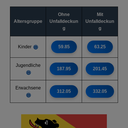
Ohne
Mit
Altersgruppe
Unfalldeckun
Unfalldeckun
g
g
Kinder
59.85
63.25
ⓘ
Jugendliche
187.95
201.45
ⓘ
Erwachsene
312.05
332.05
ⓘ