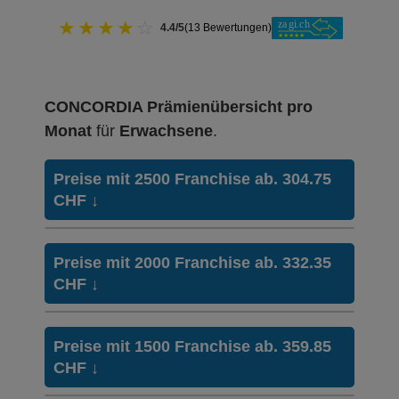
★
★
★
★
☆
4.4/5
(13 Bewertungen)
CONCORDIA Prämienübersicht pro
Monat
für
Erwachsene
.
Preise mit 2500 Franchise ab. 304.75
CHF
↓
HMO Modell:
HMO
Preise mit 2000 Franchise ab. 332.35
Ohne Unfalldeckung:
CHF
↓
304.75
Mit Unfalldeckung:
322.75
HMO Modell:
HMO
Preise mit 1500 Franchise ab. 359.85
Ohne Unfalldeckung:
CHF
↓
332.35
Weitere Modelle Modell:
smartDoc