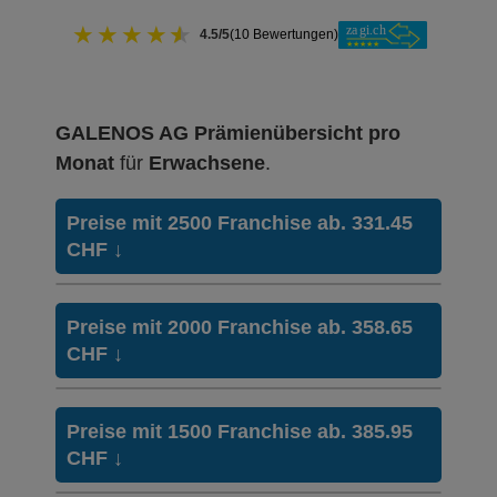
★
★
★
★
★
4.5/5
(10 Bewertungen)
GALENOS AG Prämienübersicht pro
Monat
für
Erwachsene
.
Preise mit 2500 Franchise ab. 331.45
CHF
↓
Weitere Modelle Modell:
Combi Care
Preise mit 2000 Franchise ab. 358.65
Ohne Unfalldeckung:
CHF
↓
331.45
Mit Unfalldeckung:
354.95
Weitere Modelle Modell:
Combi Care
Preise mit 1500 Franchise ab. 385.95
Ohne Unfalldeckung:
CHF
↓
358.65
HMO Modell:
Managed Care