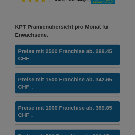
★
★
★
★
☆
4.4/5
(8 Bewertungen)
KPT Prämienübersicht pro Monat
für
Erwachsene
.
Preise mit 2500 Franchise ab. 288.45
CHF
↓
Weitere Modelle
KPTwin.smar
Preise mit 1500 Franchise ab. 342.65
Modell:
t
CHF
↓
Ohne Unfalldeckung:
288.45
Weitere Modelle
KPTwin.smar
Mit Unfalldeckung:
Preise mit 1000 Franchise ab. 369.85
310.55
Modell:
t
CHF
↓
Ohne Unfalldeckung:
342.65
HMO Modell:
KPTwin.plus
Weitere Modelle
KPTwin.smar