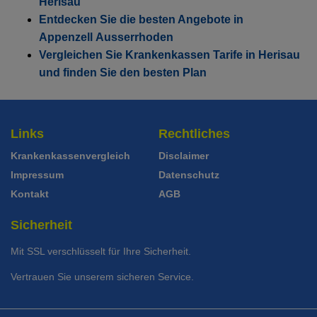
Mit Unfalldeckung:
Herisau
102.85
Mit Unfalldeckung:
Ohne Unfalldeckung:
85.35
Entdecken Sie die besten Angebote in
93.45
Standard Modell:
Grundversicherung
Appenzell Ausserrhoden
Ohne Unfalldeckung:
Hausarzt Modell:
KPTwin.win
Mit Unfalldeckung:
89.85
100.95
Vergleichen Sie Krankenkassen Tarife in Herisau
Ohne Unfalldeckung:
und finden Sie den besten Plan
103.45
Mit Unfalldeckung:
97.05
Standard Modell:
Grundversicherung
Mit Unfalldeckung:
111.65
Ohne Unfalldeckung:
100.75
Links
Rechtliches
Standard Modell:
Grundversicherung
Mit Unfalldeckung:
108.75
Krankenkassenvergleich
Disclaimer
Ohne Unfalldeckung:
111.55
Impressum
Datenschutz
Mit Unfalldeckung:
Kontakt
AGB
120.35
Sicherheit
Mit SSL verschlüsselt für Ihre Sicherheit.
Vertrauen Sie unserem sicheren Service.