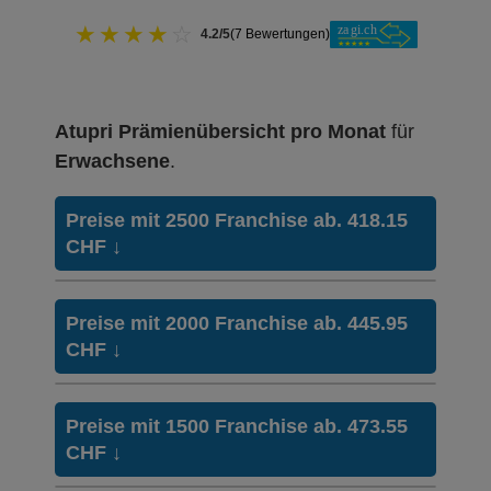
★
★
★
★
☆
4.2/5
(7 Bewertungen)
Atupri Prämienübersicht pro Monat
für
Erwachsene
.
Preise mit 2500 Franchise ab. 418.15
CHF
↓
Weitere Modelle Modell:
SmartCare
Preise mit 2000 Franchise ab. 445.95
Ohne Unfalldeckung:
CHF
↓
418.15
Mit Unfalldeckung:
440.45
Weitere Modelle Modell:
SmartCare
Preise mit 1500 Franchise ab. 473.55
Ohne Unfalldeckung:
CHF
↓
445.95
HMO Modell:
HMO