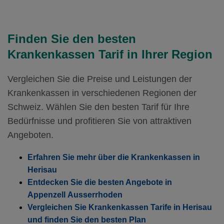
Ohne Unfalldeckung:
Mit Unfalldeckung:
Ohne Unfalldeckung:
Mit Unfalldeckung:
128.85
131.85
141.65
151.55
Weitere Modelle Modell:
TelFirst
Mit Unfalldeckung:
Ohne Unfalldeckung:
Mit Unfalldeckung:
135.95
136.15
149.35
Standard Modell:
Grundversicherung
Finden Sie den besten
Hausarzt Modell:
CareMed
Ohne Unfalldeckung:
Mit Unfalldeckung:
Ohne Unfalldeckung:
Krankenkassen Tarif in Ihrer Region
140.05
143.55
147.15
Weitere Modelle Modell:
TelFirst
Mit Unfalldeckung:
Ohne Unfalldeckung:
Mit Unfalldeckung:
147.65
141.65
155.15
Vergleichen Sie die Preise und Leistungen der
Standard Modell:
Grundversicherung
Krankenkassen in verschiedenen Regionen der
Ohne Unfalldeckung:
Mit Unfalldeckung:
151.15
149.35
Weitere Modelle Modell:
TelFirst
Schweiz. Wählen Sie den besten Tarif für Ihre
Mit Unfalldeckung:
Ohne Unfalldeckung:
Bedürfnisse und profitieren Sie von attraktiven
159.35
147.15
Standard Modell:
Grundversicherung
Angeboten.
Ohne Unfalldeckung:
Mit Unfalldeckung:
156.65
155.15
Erfahren Sie mehr über die Krankenkassen in
Mit Unfalldeckung:
165.15
Herisau
Standard Modell:
Grundversicherung
Entdecken Sie die besten Angebote in
Ohne Unfalldeckung:
162.15
Appenzell Ausserrhoden
Vergleichen Sie Krankenkassen Tarife in Herisau
Mit Unfalldeckung:
170.95
und finden Sie den besten Plan