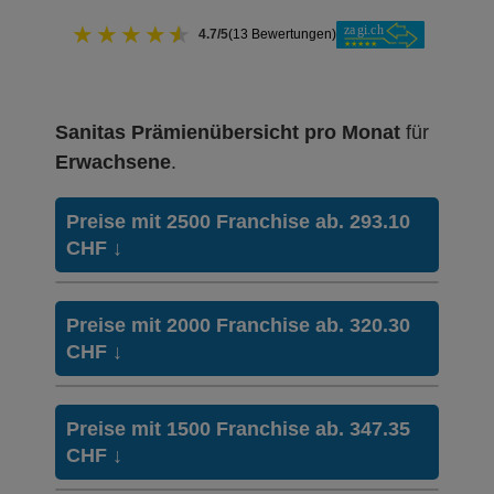
★
★
★
★
★
4.7/5
(13 Bewertungen)
Sanitas Prämienübersicht pro Monat
für
Erwachsene
.
Preise mit 2500 Franchise ab. 293.10
CHF
↓
Hausarzt Modell:
Hausarztmodell 1
Preise mit 2000 Franchise ab. 320.30
Ohne Unfalldeckung:
CHF
↓
293.10
Mit Unfalldeckung:
315.20
Hausarzt Modell:
Hausarztmodell 1
Preise mit 1500 Franchise ab. 347.35
Ohne Unfalldeckung:
CHF
↓
320.30
Weitere Modelle
TelMed (Compact