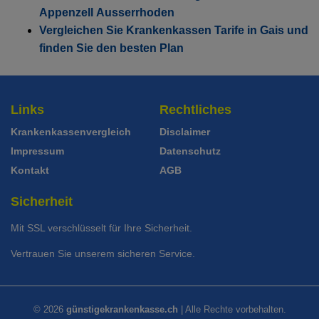
Weitere Modelle Modell:
Combi Care
Appenzell Ausserrhoden
Ohne Unfalldeckung:
Mit Unfalldeckung:
Ohne Unfalldeckung:
104.95
111.65
114.95
Vergleichen Sie Krankenkassen Tarife in Gais und
Weitere Modelle Modell:
Med Call
Mit Unfalldeckung:
finden Sie den besten Plan
Ohne Unfalldeckung:
Mit Unfalldeckung:
112.65
109.55
123.35
Standard Modell:
Grundversicherung
Ohne Unfalldeckung:
Mit Unfalldeckung:
110.35
117.55
Weitere Modelle Modell:
Tel Care
Links
Rechtliches
Mit Unfalldeckung:
Ohne Unfalldeckung:
118.45
114.95
Standard Modell:
Grundversicherung
Krankenkassenvergleich
Disclaimer
Ohne Unfalldeckung:
Mit Unfalldeckung:
Impressum
Datenschutz
115.85
123.35
Kontakt
AGB
Mit Unfalldeckung:
124.25
Standard Modell:
Grundversicherung
Sicherheit
Ohne Unfalldeckung:
121.25
Mit SSL verschlüsselt für Ihre Sicherheit.
Mit Unfalldeckung:
Vertrauen Sie unserem sicheren Service.
130.15
© 2026
günstigekrankenkasse.ch
| Alle Rechte vorbehalten.