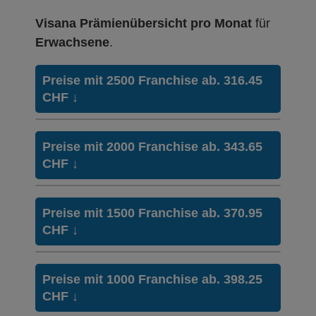
Visana Prämienübersicht pro Monat
für
Erwachsene
.
Preise mit 2500 Franchise ab. 316.45
CHF
↓
Weitere Modelle Modell:
Combi Care
Preise mit 2000 Franchise ab. 343.65
Ohne Unfalldeckung:
CHF
↓
316.45
Mit Unfalldeckung:
338.95
Weitere Modelle Modell:
Combi Care
Preise mit 1500 Franchise ab. 370.95
Ohne Unfalldeckung:
CHF
↓
343.65
HMO Modell:
Managed Care
Ohne Unfalldeckung:
Mit Unfalldeckung:
326.95
368.05
Weitere Modelle Modell:
Combi Care
Preise mit 1000 Franchise ab. 398.25
Mit Unfalldeckung:
Ohne Unfalldeckung:
CHF
↓
350.15
370.95
HMO Modell:
Managed Care