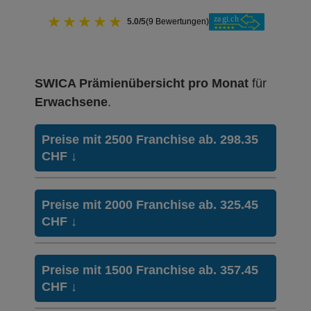
★
★
★
★
★
5.0/5
(9 Bewertungen)
SWICA Prämienübersicht pro Monat
für
Erwachsene
.
Preise mit 2500 Franchise ab. 298.35
CHF
↓
Hausarzt
FAVORIT
Preise mit 2000 Franchise ab. 325.45
Modell:
MULTICHOICE
CHF
↓
Ohne Unfalldeckung:
298.35
Hausarzt
FAVORIT
Mit Unfalldeckung:
Preise mit 1500 Franchise ab. 357.45
321.15
Modell:
MULTICHOICE
CHF
↓
Ohne Unfalldeckung:
325.45