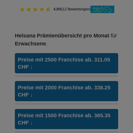
★
★
★
★
★
4.9/5
(12 Bewertungen)
Helsana Prämienübersicht pro Monat
für
Erwachsene
.
Preise mit 2500 Franchise ab. 311.05
CHF
↓
Hausarzt
BeneFit PLUS
Preise mit 2000 Franchise ab. 338.25
Modell:
Hausarzt R1
CHF
↓
Ohne Unfalldeckung:
311.05
Hausarzt
BeneFit PLUS
Mit Unfalldeckung:
Preise mit 1500 Franchise ab. 365.35
334.85
Modell:
Hausarzt R1
CHF
↓
Ohne Unfalldeckung:
338.25