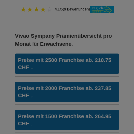
★
★
★
★
☆
4.1/5
(9 Bewertungen)
Vivao Sympany Prämienübersicht pro
Monat
für
Erwachsene
.
Preise mit 2500 Franchise ab. 210.75
CHF
↓
HMO Modell:
casamed hmo
Preise mit 2000 Franchise ab. 237.85
Ohne Unfalldeckung:
CHF
↓
210.75
Mit Unfalldeckung:
226.95
HMO Modell:
casamed hmo
Preise mit 1500 Franchise ab. 264.95
Ohne Unfalldeckung:
CHF
↓
237.85
Hausarzt Modell:
callmed 24