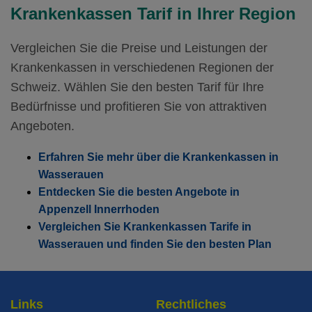
Ohne Unfalldeckung:
Mit Unfalldeckung:
70.45
80.35
Krankenkassen Tarif in Ihrer Region
Weitere Modelle Modell:
FlexHelp 24
Mit Unfalldeckung:
103.65
Mit Unfalldeckung:
Ohne Unfalldeckung:
76.05
85.25
Hausarzt Modell:
casamed hausarzt
Vergleichen Sie die Preise und Leistungen der
Ohne Unfalldeckung:
Hausarzt Modell:
casamed pharm
Mit Unfalldeckung:
Krankenkassen in verschiedenen Regionen der
81.25
92.05
Standard Modell:
Grundversicherung
Ohne Unfalldeckung:
Schweiz. Wählen Sie den besten Tarif für Ihre
96.05
Ohne Unfalldeckung:
Mit Unfalldeckung:
77.35
87.75
Bedürfnisse und profitieren Sie von attraktiven
Hausarzt Modell:
casamed hausarzt
Mit Unfalldeckung:
103.65
Angeboten.
Mit Unfalldeckung:
Ohne Unfalldeckung:
83.55
92.15
Standard Modell:
Grundversicherung
Erfahren Sie mehr über die Krankenkassen in
Ohne Unfalldeckung:
Hausarzt Modell:
casamed hausarzt
Mit Unfalldeckung:
88.15
99.45
Wasserauen
Ohne Unfalldeckung:
102.95
Mit Unfalldeckung:
Entdecken Sie die besten Angebote in
95.15
Standard Modell:
Grundversicherung
Appenzell Innerrhoden
Mit Unfalldeckung:
111.05
Ohne Unfalldeckung:
Vergleichen Sie Krankenkassen Tarife in
99.05
Wasserauen und finden Sie den besten Plan
Standard Modell:
Grundversicherung
Mit Unfalldeckung:
106.85
Ohne Unfalldeckung:
109.95
Links
Rechtliches
Mit Unfalldeckung: