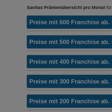
Mit Unfalldeckung:
Ohne Unfalldeckung:
HMO Modell:
MultiAcc
169.05
273.50
Ohne Unfalldeckung:
Sanitas Prämienübersicht pro Monat
fü
238.40
Ohne Unfalldeckung:
184.25
Mit Unfalldeckung:
Weitere Modelle
TelMed
294.15
Mit Unfalldeckung:
Hausarzt Modell:
Hausarztmodel
256.45
Mit Unfalldeckung:
Preise mit 600 Franchise ab
Modell:
(CallMed)
198.25
Ohne Unfalldeckung:
265.60
Ohne Unfalldeckung:
211.35
Weitere Modelle
TelMed
Mit Unfalldeckung:
Hausarzt Modell:
Hausarztmodel
285.65
Weitere Modelle
TelMed (Compac
Mit Unfalldeckung:
Preise mit 500 Franchise ab
Modell:
(CallMed)
227.35
Ohne Unfalldeckung:
Modell:
One)
276.40
Ohne Unfalldeckung:
238.55
Ohne Unfalldeckung:
Weitere Modelle
TelMed
59.95
Mit Unfalldeckung:
297.25
Weitere Modelle
TelMed (Compac
Mit Unfalldeckung:
Preise mit 400 Franchise ab
Modell:
(CallMed)
256.55
Mit Unfalldeckung:
Modell:
One)
64.75
Ohne Unfalldeckung:
265.75
Ohne Unfalldeckung:
65.45
Weitere Modelle
TelMed (Compac
Mit Unfalldeckung:
Preise mit 300 Franchise ab
HMO Modell:
MultiAcc
285.75
Hausarzt Modell:
Hausarztmodel
Mit Unfalldeckung:
Modell:
One)
70.65
Ohne Unfalldeckung:
Ohne Unfalldeckung:
276.55
60.85
Ohne Unfalldeckung:
70.85
Weitere Modelle
TelMed (Compac
Mit Unfalldeckung:
Preise mit 200 Franchise ab
Mit Unfalldeckung:
297.35
Hausarzt Modell:
Hausarztmodel
65.75
Mit Unfalldeckung:
Modell:
One)
76.45
Ohne Unfalldeckung:
66.35