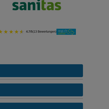
★
★
★
★
★
4.7/5
(13 Bewertungen)
O Modell:
MultiAccess
ne Unfalldeckung:
243.85
t Unfalldeckung:
O Modell:
MultiAccess
262.25