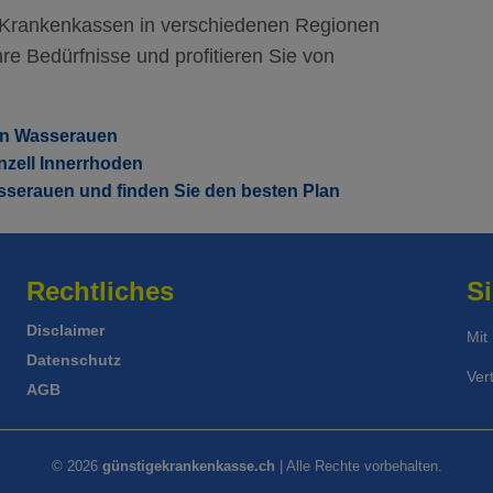
ess
Standard Modell:
Grundversicherung
92.45
Mi
r Krankenkassen in verschiedenen Regionen
Ohne Unfalldeckung:
91.15
re Bedürfnisse und profitieren Sie von
Mit Unfalldeckung:
ess
Standard Modell:
Grundversicherung
98.25
Ohne Unfalldeckung:
96.55
 in Wasserauen
nzell Innerrhoden
Mit Unfalldeckung:
104.05
sserauen und finden Sie den besten Plan
Rechtliches
Si
Disclaimer
Mit
Datenschutz
Ver
AGB
© 2026
günstigekrankenkasse.ch
| Alle Rechte vorbehalten.