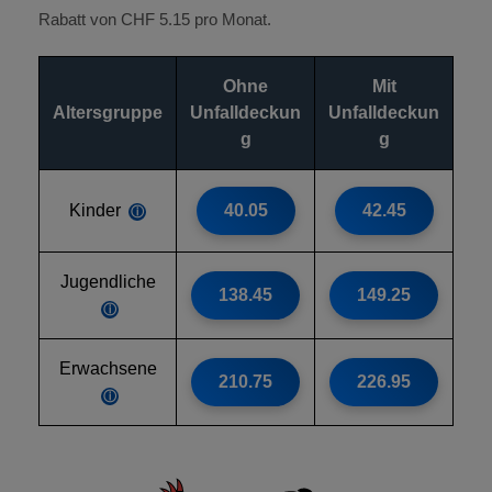
Rabatt von CHF 5.15 pro Monat.
Ohne
Mit
Altersgruppe
Unfalldeckun
Unfalldeckun
g
g
Kinder
40.05
42.45
ⓘ
Jugendliche
138.45
149.25
ⓘ
Erwachsene
210.75
226.95
ⓘ