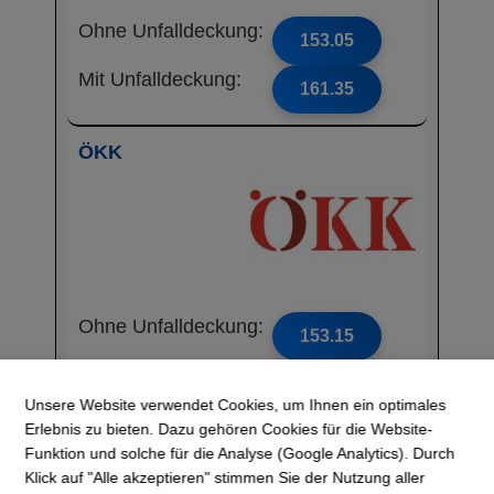
Ohne Unfalldeckung:
153.05
Mit Unfalldeckung:
161.35
ÖKK
Ohne Unfalldeckung:
153.15
Mit Unfalldeckung:
165.05
Unsere Website verwendet Cookies, um Ihnen ein optimales
Erlebnis zu bieten. Dazu gehören Cookies für die Website-
Sanitas
Funktion und solche für die Analyse (Google Analytics). Durch
Klick auf "Alle akzeptieren" stimmen Sie der Nutzung aller