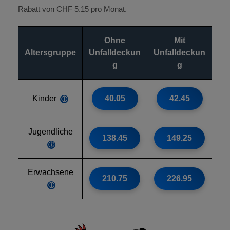
Rabatt von CHF 5.15 pro Monat.
Ohne
Mit
Altersgruppe
Unfalldeckun
Unfalldeckun
g
g
Kinder
40.05
42.45
ⓘ
Jugendliche
138.45
149.25
ⓘ
Erwachsene
210.75
226.95
ⓘ