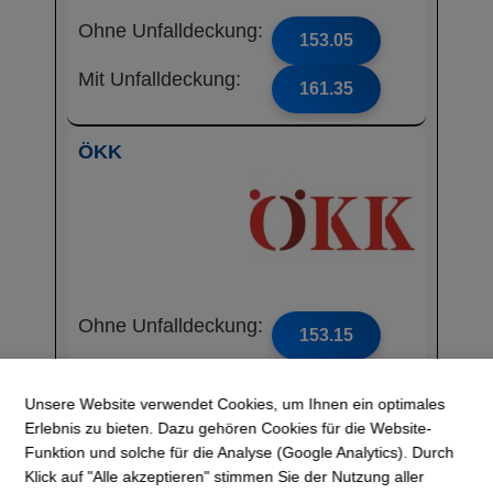
Ohne Unfalldeckung:
153.05
Mit Unfalldeckung:
161.35
ÖKK
Ohne Unfalldeckung:
153.15
Mit Unfalldeckung:
165.05
Unsere Website verwendet Cookies, um Ihnen ein optimales
Erlebnis zu bieten. Dazu gehören Cookies für die Website-
Sanitas
Funktion und solche für die Analyse (Google Analytics). Durch
Klick auf "Alle akzeptieren" stimmen Sie der Nutzung aller