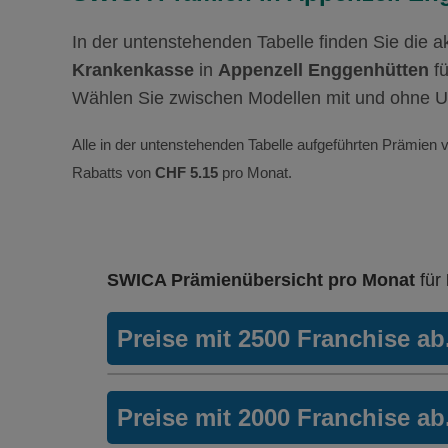
In der untenstehenden Tabelle finden Sie die 
Krankenkasse
in
Appenzell Enggenhütten
f
Wählen Sie zwischen Modellen mit und ohne U
Alle in der untenstehenden Tabelle aufgeführten Prämien v
Rabatts von
CHF 5.15
pro Monat.
SWICA Prämienübersicht pro Monat
für
Preise mit 2500 Franchise a
HMO Modell:
FAVORIT SA
Preise mit 2000 Franchise a
Ohne Unfalldeckung:
235.55