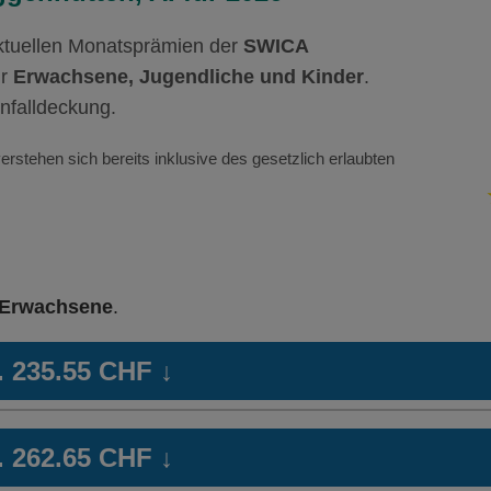
aktuellen Monatsprämien der
SWICA
ür
Erwachsene, Jugendliche und Kinder
.
nfalldeckung.
erstehen sich bereits inklusive des gesetzlich erlaubten
Erwachsene
.
b. 235.55 CHF
↓
NTE
Hausarzt Modell:
FAVORIT MEDPHARM
Ha
b. 262.65 CHF
↓
Ohne Unfalldeckung:
Oh
237.65