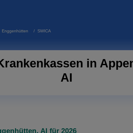
l Enggenhütten
/ SWICA
Krankenkassen in Appen
AI
genhütten, AI für 2026