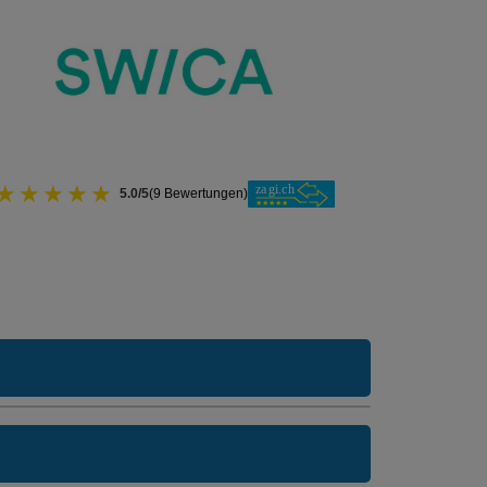
★
★
★
★
★
5.0/5
(9 Bewertungen)
usarzt Modell:
FAVORIT CASA
ne Unfalldeckung:
243.75