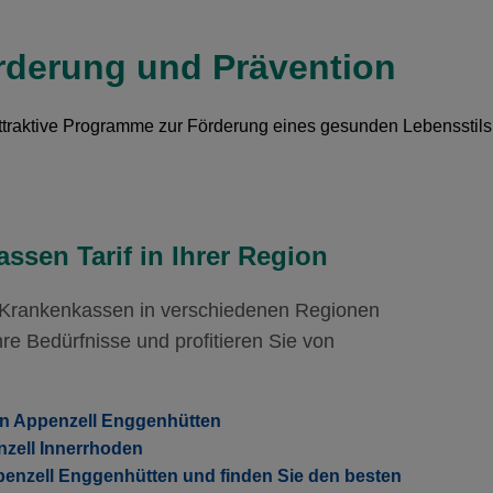
Mit Unfalldeckung:
Mi
NTE
Hausarzt Modell:
FAVORIT CASA
St
65.45
Mit Unfalldeckung:
Ohne Unfalldeckung:
Oh
88.85
92.15
Ohne Unfalldeckung:
Oh
71.45
rderung und Prävention
Mit Unfalldeckung:
Mi
99.45
Mit Unfalldeckung:
Mi
NTE
Hausarzt Modell:
FAVORIT CASA
St
77.15
Ohne Unfalldeckung:
Oh
attraktive Programme zur Förderung eines gesunden Lebensstils
82.25
ASA
Standard Modell:
Grundversicherung
Mit Unfalldeckung:
Mi
Ohne Unfalldeckung:
88.85
93.15
Oh
Mit Unfalldeckung:
100.45
ssen Tarif in Ihrer Region
Mi
r Krankenkassen in verschiedenen Regionen
re Bedürfnisse und profitieren Sie von
in Appenzell Enggenhütten
nzell Innerrhoden
penzell Enggenhütten und finden Sie den besten