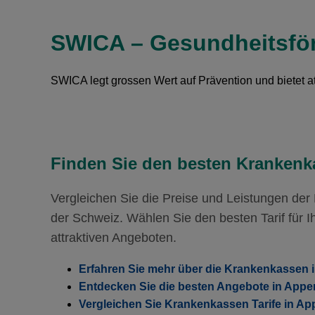
Mit Unfalldeckung:
HMO Modell:
FAVORIT SA
65.45
Ohne Unfalldeckung:
89.15
Ohne Unfalldeckung:
71.45
SWICA – Gesundheitsfö
Mit Unfalldeckung:
96.25
Mit Unfalldeckung:
HMO Modell:
FAVORIT SA
77.15
Ohne Unfalldeckung:
SWICA legt grossen Wert auf Prävention und bietet 
82.25
Hausarzt Modell:
FAVORIT C
Mit Unfalldeckung:
Ohne Unfalldeckung:
88.85
93.15
Mit Unfalldeckung:
100.45
Finden Sie den besten Krankenka
Vergleichen Sie die Preise und Leistungen de
der Schweiz. Wählen Sie den besten Tarif für Ih
attraktiven Angeboten.
Erfahren Sie mehr über die Krankenkassen 
Entdecken Sie die besten Angebote in Appe
Vergleichen Sie Krankenkassen Tarife in Ap