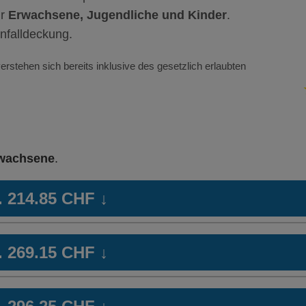
ür
Erwachsene, Jugendliche und Kinder
.
nfalldeckung.
erstehen sich bereits inklusive des gesetzlich erlaubten
wachsene
.
b. 214.85 CHF
↓
art
HMO Modell:
KPTwin.plus
Ha
b. 269.15 CHF
↓
Ohne Unfalldeckung:
Oh
228.55
Mit Unfalldeckung:
Mi
art
HMO Modell:
KPTwin.plus
Ha
246.15