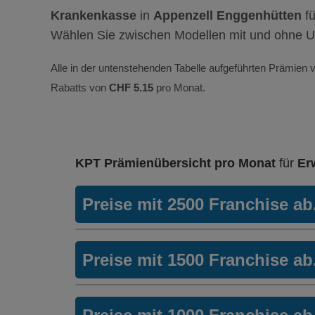
Krankenkasse
in
Appenzell Enggenhütten
f
Wählen Sie zwischen Modellen mit und ohne U
Alle in der untenstehenden Tabelle aufgeführten Prämien v
Rabatts von
CHF 5.15
pro Monat.
KPT Prämienübersicht pro Monat
für
Er
Preise mit 2500 Franchise a
Weitere Modelle Modell:
KPTwin.sm
Preise mit 1500 Franchise a
Ohne Unfalldeckung:
214.85
Mit Unfalldeckung:
Weitere Modelle Modell:
KPTwin.sm
231.45