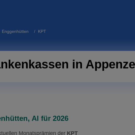
l Enggenhütten
/ KPT
ankenkassen in Appenzel
hütten, AI für 2026
aktuellen Monatsprämien der
KPT