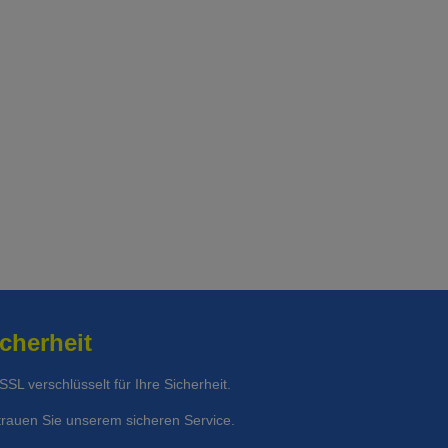
t Unfalldeckung:
96.65
cherheit
 SSL verschlüsselt für Ihre Sicherheit.
trauen Sie unserem sicheren Service.