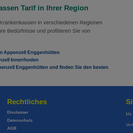
Mit Unfalldeckung:
Mi
89.65
ssen Tarif in Ihrer Region
r Krankenkassen in verschiedenen Regionen
re Bedürfnisse und profitieren Sie von
in Appenzell Enggenhütten
nzell Innerrhoden
penzell Enggenhütten und finden Sie den besten
Rechtliches
Si
Disclaimer
Mit
Datenschutz
Ver
AGB