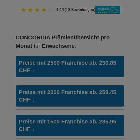
★
★
★
★
☆
4.4/5
(13 Bewertungen)
CONCORDIA Prämienübersicht pro
Monat
für
Erwachsene
.
Preise mit 2500 Franchise ab. 230.85
CHF
↓
Weitere Modelle Modell:
smartDoc
Preise mit 2000 Franchise ab. 258.45
Ohne Unfalldeckung:
CHF
↓
230.85
Mit Unfalldeckung:
244.55
HMO Modell:
HMO
Preise mit 1500 Franchise ab. 285.95
Ohne Unfalldeckung:
CHF
↓
258.45
HMO Modell:
HMO