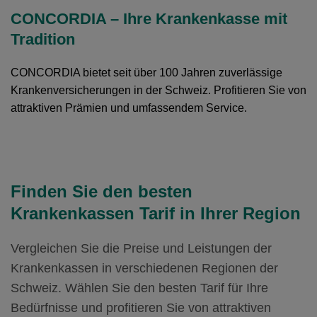
Mit Unfalldeckung:
83.55
Ohne Unfalldeckung:
Mit Unfalldeckung:
72.85
68.95
77.05
CONCORDIA – Ihre Krankenkasse mit
Standard Modell:
Grundversicherung
Weitere Modelle Modell:
smartDoc
Mit Unfalldeckung:
88.65
Ohne Unfalldeckung:
Tradition
Mit Unfalldeckung:
Ohne Unfalldeckung:
74.05
73.25
78.05
Hausarzt Modell:
MyDoc
Mit Unfalldeckung:
Ohne Unfalldeckung:
Weitere Modelle Modell:
smartDoc
CONCORDIA bietet seit über 100 Jahren zuverlässige
Mit Unfalldeckung:
78.65
74.55
82.85
Standard Modell:
Grundversicherung
Krankenversicherungen in der Schweiz. Profitieren Sie von
Ohne Unfalldeckung:
83.55
Ohne Unfalldeckung:
Mit Unfalldeckung:
attraktiven Prämien und umfassendem Service.
79.55
79.15
Hausarzt Modell:
MyDoc
Mit Unfalldeckung:
88.65
Mit Unfalldeckung:
Ohne Unfalldeckung:
84.45
80.05
Standard Modell:
Grundversicherung
Ohne Unfalldeckung:
Hausarzt Modell:
MyDoc
Mit Unfalldeckung:
85.15
84.95
Finden Sie den besten
Ohne Unfalldeckung:
85.55
Mit Unfalldeckung:
90.35
Krankenkassen Tarif in Ihrer Region
Standard Modell:
Grundversicherung
Mit Unfalldeckung:
90.75
Ohne Unfalldeckung:
90.65
Vergleichen Sie die Preise und Leistungen der
Standard Modell:
Grundversicherung
Mit Unfalldeckung:
Krankenkassen in verschiedenen Regionen der
96.15
Ohne Unfalldeckung:
Schweiz. Wählen Sie den besten Tarif für Ihre
96.15
Bedürfnisse und profitieren Sie von attraktiven