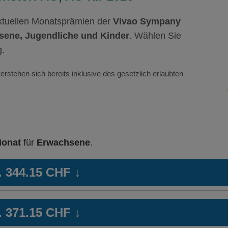
aktuellen Monatsprämien der
Vivao Sympany
ene, Jugendliche und Kinder
. Wählen Sie
g.
erstehen sich bereits inklusive des gesetzlich erlaubten
Monat
für
Erwachsene
.
b. 344.15 CHF
↓
 24
HMO Modell:
casamed hmo
Ha
b. 371.15 CHF
↓
Ohne Unfalldeckung:
Oh
344.15