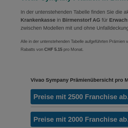
In der untenstehenden Tabelle finden Sie die 
Krankenkasse
in
Birmenstorf AG
für
Erwachs
zwischen Modellen mit und ohne Unfalldeckun
Alle in der untenstehenden Tabelle aufgeführten Prämien v
Rabatts von
CHF 5.15
pro Monat.
Vivao Sympany Prämienübersicht pro 
Preise mit 2500 Franchise a
Weitere Modelle Modell:
FlexHelp
Preise mit 2000 Franchise a
Ohne Unfalldeckung:
344.15