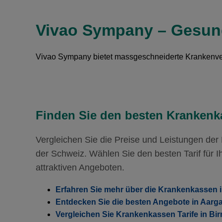
Ohne Unfalldeckung:
113.05
Ohne Unfalldeckung:
133.15
Vivao Sympany – Gesund
Mit Unfalldeckung:
Hausarzt Modell:
casamed ph
121.85
Mit Unfalldeckung:
143.55
Ohne Unfalldeckung:
123.85
Vivao Sympany bietet massgeschneiderte Krankenver
Mit Unfalldeckung:
Hausarzt Modell:
casamed ph
133.55
Ohne Unfalldeckung:
134.65
Mit Unfalldeckung:
145.15
Finden Sie den besten Krankenka
Vergleichen Sie die Preise und Leistungen de
der Schweiz. Wählen Sie den besten Tarif für Ih
attraktiven Angeboten.
Erfahren Sie mehr über die Krankenkassen 
Entdecken Sie die besten Angebote in Aarg
Vergleichen Sie Krankenkassen Tarife in Bi