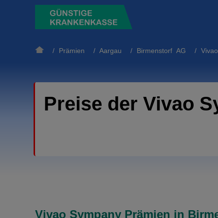
/
Prämien
/
Aargau
/
Birmenstorf AG
/ Vivao
Preise der Vivao 
Vivao Sympany Prämien in Birme