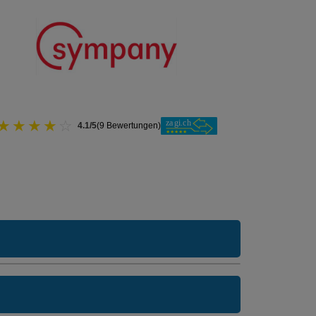
★
★
★
★
☆
4.1/5
(9 Bewertungen)
usarzt Modell:
callmed 24
ne Unfalldeckung:
344.15