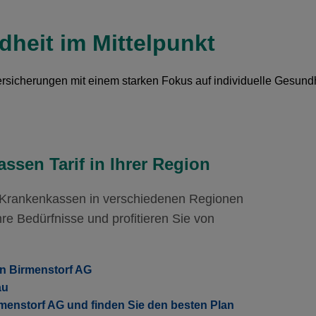
Ohne Unfalldeckung:
Oh
113.75
Ohne Unfalldeckung:
Oh
133.15
heit im Mittelpunkt
Mit Unfalldeckung:
Mi
arm
Hausarzt Modell:
casamed hausarzt
St
122.65
Mit Unfalldeckung:
Mi
143.55
Ohne Unfalldeckung:
Oh
124.65
sicherungen mit einem starken Fokus auf individuelle Gesund
Mit Unfalldeckung:
Mi
arm
Hausarzt Modell:
casamed hausarzt
St
134.35
Ohne Unfalldeckung:
Oh
135.55
Mit Unfalldeckung:
Mi
146.05
ssen Tarif in Ihrer Region
r Krankenkassen in verschiedenen Regionen
re Bedürfnisse und profitieren Sie von
in Birmenstorf AG
au
rmenstorf AG und finden Sie den besten Plan