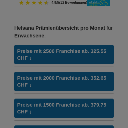
★
★
★
★
★
4.9/5
(12 Bewertungen)
Helsana Prämienübersicht pro Monat
für
Erwachsene
.
Preise mit 2500 Franchise ab. 325.55
CHF
↓
Weitere Modelle
BeneFit PLUS
Preise mit 2000 Franchise ab. 352.65
Modell:
Telmed
CHF
↓
Ohne Unfalldeckung:
325.55
Weitere Modelle
BeneFit PLUS
Mit Unfalldeckung:
Preise mit 1500 Franchise ab. 379.75
350.35
Modell:
Telmed
CHF
↓
Ohne Unfalldeckung:
352.65
Hausarzt
BeneFit PLUS