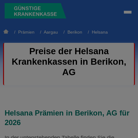
/
Prämien
/
Aargau
/
Berikon
/ Helsana
Preise der Helsana
Krankenkassen in Berikon,
AG
Helsana Prämien in Berikon, AG für
2026
In der untenstehenden Tabelle finden Sie die