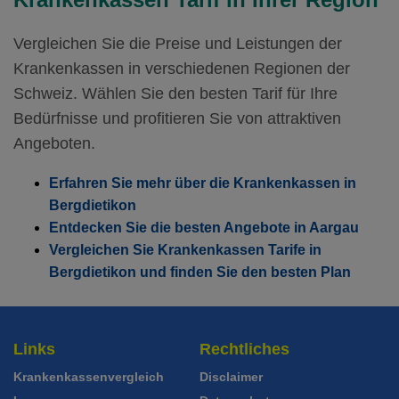
Weitere Modelle Modell:
SanaTel
Mit Unfalldeckung:
Ohne Unfalldeckung:
Mit Unfalldeckung:
122.05
111.95
126.55
Vergleichen Sie die Preise und Leistungen der
Standard Modell:
Grundversicherung
Ohne Unfalldeckung:
Krankenkassen in verschiedenen Regionen der
Mit Unfalldeckung:
118.65
120.75
Weitere Modelle Modell:
SanaTel
Schweiz. Wählen Sie den besten Tarif für Ihre
Mit Unfalldeckung:
Ohne Unfalldeckung:
127.95
Bedürfnisse und profitieren Sie von attraktiven
117.35
Standard Modell:
Grundversicherung
Angeboten.
Ohne Unfalldeckung:
Mit Unfalldeckung:
124.05
126.55
Erfahren Sie mehr über die Krankenkassen in
Mit Unfalldeckung:
133.75
Bergdietikon
Standard Modell:
Grundversicherung
Entdecken Sie die besten Angebote in Aargau
Ohne Unfalldeckung:
129.45
Vergleichen Sie Krankenkassen Tarife in
Bergdietikon und finden Sie den besten Plan
Mit Unfalldeckung:
139.55
Links
Rechtliches
Krankenkassenvergleich
Disclaimer