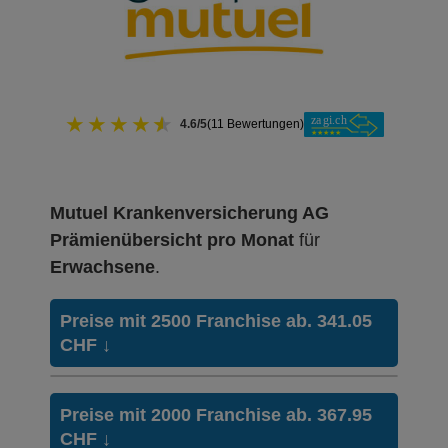
★
★
★
★
★
4.6/5
(11 Bewertungen)
Mutuel Krankenversicherung AG
Prämienübersicht pro Monat
für
Erwachsene
.
Preise mit 2500 Franchise ab. 341.05
CHF
↓
Weitere Modelle Modell:
SanaTel
Preise mit 2000 Franchise ab. 367.95
Ohne Unfalldeckung:
CHF
↓
341.05