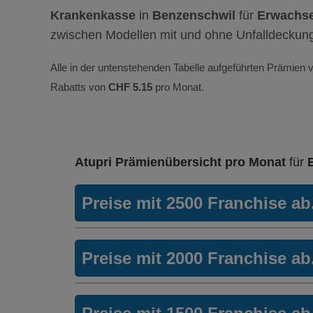
Krankenkasse
in
Benzenschwil
für
Erwachse
zwischen Modellen mit und ohne Unfalldeckun
Alle in der untenstehenden Tabelle aufgeführten Prämien v
Rabatts von
CHF 5.15
pro Monat.
Atupri Prämienübersicht pro Monat
für
Preise mit 2500 Franchise a
HMO Modell:
H
Preise mit 2000 Franchise a
Ohne Unfalldeckung:
326.75
Mit Unfalldeckung:
HMO Modell:
H
344.25