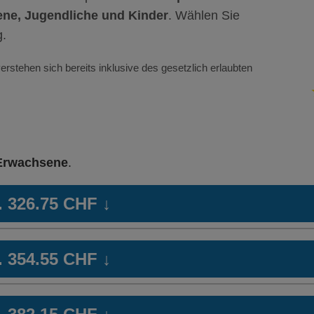
ne, Jugendliche und Kinder
. Wählen Sie
g.
erstehen sich bereits inklusive des gesetzlich erlaubten
Erwachsene
.
b. 326.75 CHF
↓
MO
Hausarzt Modell:
CareMed
We
b. 354.55 CHF
↓
Ohne Unfalldeckung:
Oh
327.85
Mit Unfalldeckung:
Mi
MO
Hausarzt Modell:
CareMed
We
345.35