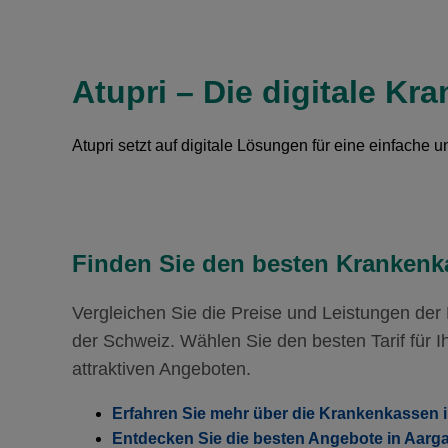
Mit Unfalldeckung:
Weitere Modelle Modell:
TelF
109.05
Mit Unfalldeckung:
HMO Modell:
H
118.05
Ohne Unfalldeckung:
114.45
Ohne Unfalldeckung:
117.45
Atupri – Die digitale Kr
Mit Unfalldeckung:
Weitere Modelle Modell:
TelF
120.75
Mit Unfalldeckung:
123.85
Ohne Unfalldeckung:
119.95
Atupri setzt auf digitale Lösungen für eine einfache 
Mit Unfalldeckung:
Weitere Modelle Modell:
TelF
126.55
Ohne Unfalldeckung:
125.45
Mit Unfalldeckung:
132.35
Finden Sie den besten Krankenka
Vergleichen Sie die Preise und Leistungen de
der Schweiz. Wählen Sie den besten Tarif für Ih
attraktiven Angeboten.
Erfahren Sie mehr über die Krankenkassen 
Entdecken Sie die besten Angebote in Aarg