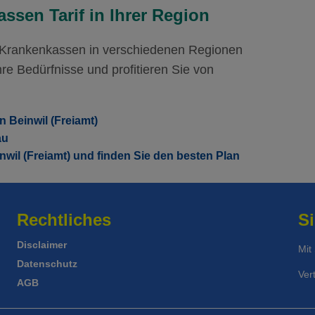
Mit Unfalldeckung:
Mi
146.35
ssen Tarif in Ihrer Region
r Krankenkassen in verschiedenen Regionen
re Bedürfnisse und profitieren Sie von
 Beinwil (Freiamt)
au
nwil (Freiamt) und finden Sie den besten Plan
Rechtliches
Si
Disclaimer
Mit
Datenschutz
Ver
AGB