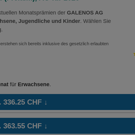
aktuellen Monatsprämien der
GALENOS AG
hsene, Jugendliche und Kinder
. Wählen Sie
g.
erstehen sich bereits inklusive des gesetzlich erlaubten
nat
für
Erwachsene
.
b. 336.25 CHF
↓
lan
Weitere Modelle Modell:
Combi Care
HM
b. 363.55 CHF
↓
Ohne Unfalldeckung:
Oh
338.45