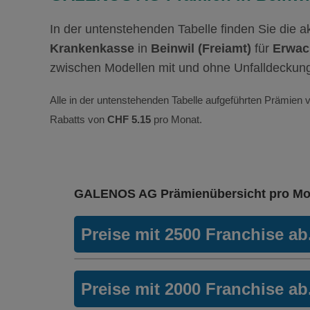
In der untenstehenden Tabelle finden Sie die 
Krankenkasse
in
Beinwil (Freiamt)
für
Erwac
zwischen Modellen mit und ohne Unfalldeckun
Alle in der untenstehenden Tabelle aufgeführten Prämien v
Rabatts von
CHF 5.15
pro Monat.
GALENOS AG Prämienübersicht pro Mo
Preise mit 2500 Franchise a
HMO Modell:
VIVA – Gesundheitsp
Preise mit 2000 Franchise a
Ohne Unfalldeckung:
336.25