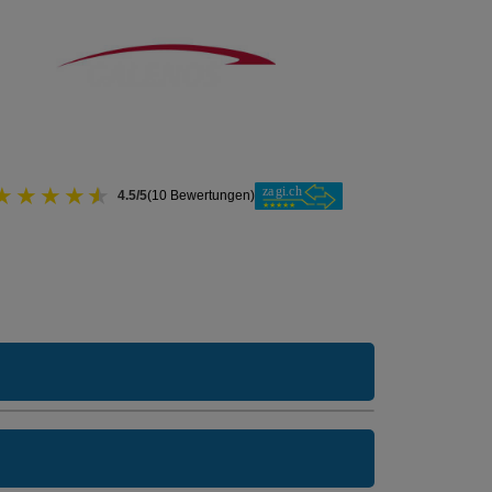
★
★
★
★
★
4.5/5
(10 Bewertungen)
O Modell:
Managed Care
ne Unfalldeckung:
374.15