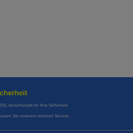
t Unfalldeckung:
147.95
cherheit
 SSL verschlüsselt für Ihre Sicherheit.
trauen Sie unserem sicheren Service.