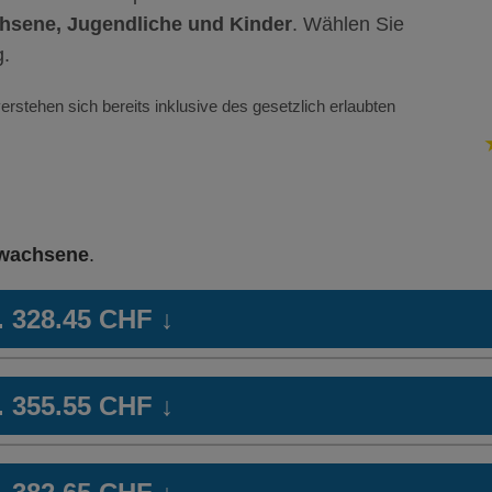
hsene, Jugendliche und Kinder
. Wählen Sie
g.
erstehen sich bereits inklusive des gesetzlich erlaubten
wachsene
.
b. 328.45 CHF
↓
Hausarzt
Gesundheitspraxisversicherung
We
b. 355.55 CHF
↓
Modell:
Oh
Ohne Unfalldeckung:
345.25
Mi
Hausarzt
Gesundheitspraxisversicherung
Ha