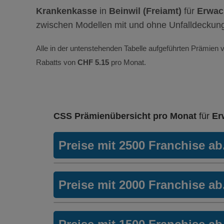
Krankenkasse
in
Beinwil (Freiamt)
für
Erwac
zwischen Modellen mit und ohne Unfalldeckun
Alle in der untenstehenden Tabelle aufgeführten Prämien v
Rabatts von
CHF 5.15
pro Monat.
CSS Prämienübersicht pro Monat
für
Er
Preise mit 2500 Franchise a
Hausarzt
Hausarztversicherung
Preise mit 2000 Franchise a
Modell:
Profit
Ohne Unfalldeckung:
328.45
Hausarzt
Hausarztversicherung