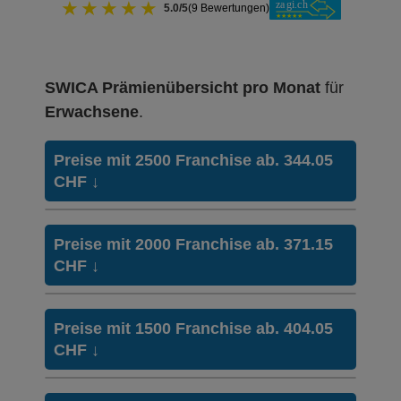
★
★
★
★
★
5.0/5
(9 Bewertungen)
SWICA Prämienübersicht pro Monat
für
Erwachsene
.
Preise mit 2500 Franchise ab. 344.05
CHF
↓
Hausarzt
FAVORIT
Preise mit 2000 Franchise ab. 371.15
Modell:
MULTICHOICE
CHF
↓
Ohne Unfalldeckung:
344.05
Hausarzt
FAVORIT
Mit Unfalldeckung:
Preise mit 1500 Franchise ab. 404.05
370.35
Modell:
MULTICHOICE
CHF
↓
Ohne Unfalldeckung:
371.15
HMO Modell:
FAVORIT SANTE