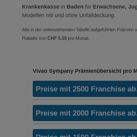
Krankenkasse
in
Baden
für
Erwachsene, Jug
Modellen mit und ohne Unfalldeckung.
Alle in der untenstehenden Tabelle aufgeführten Prämien v
Rabatts von
CHF 5.15
pro Monat.
Vivao Sympany Prämienübersicht pro 
Preise mit 2500 Franchise a
Weitere Modelle Modell:
FlexHelp
Preise mit 2000 Franchise a
Ohne Unfalldeckung:
344.15
Mit Unfalldeckung:
HMO Modell:
casamed 
370.35