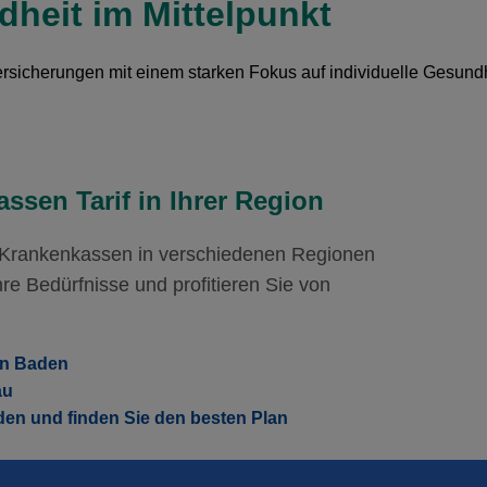
heit im Mittelpunkt
Mit Unfalldeckung:
Mi
arm
Hausarzt Modell:
casamed hausarzt
St
122.65
Mit Unfalldeckung:
Mi
143.55
Ohne Unfalldeckung:
Oh
124.65
sicherungen mit einem starken Fokus auf individuelle Gesund
Mit Unfalldeckung:
Mi
arm
Hausarzt Modell:
casamed hausarzt
St
134.35
Ohne Unfalldeckung:
Oh
135.55
Mit Unfalldeckung:
Mi
146.05
ssen Tarif in Ihrer Region
r Krankenkassen in verschiedenen Regionen
re Bedürfnisse und profitieren Sie von
in Baden
au
den und finden Sie den besten Plan