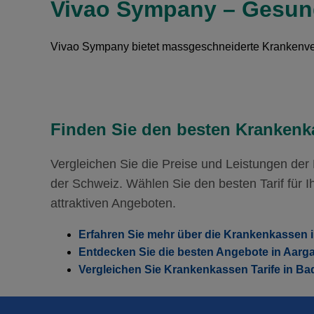
Vivao Sympany – Gesund
Mit Unfalldeckung:
Hausarzt Modell:
casamed ph
121.85
Mit Unfalldeckung:
143.55
Ohne Unfalldeckung:
123.85
Vivao Sympany bietet massgeschneiderte Krankenver
Mit Unfalldeckung:
Hausarzt Modell:
casamed ph
133.55
Ohne Unfalldeckung:
134.65
Mit Unfalldeckung:
145.15
Finden Sie den besten Krankenka
Vergleichen Sie die Preise und Leistungen de
der Schweiz. Wählen Sie den besten Tarif für Ih
attraktiven Angeboten.
Erfahren Sie mehr über die Krankenkassen 
Entdecken Sie die besten Angebote in Aarg
Vergleichen Sie Krankenkassen Tarife in Ba