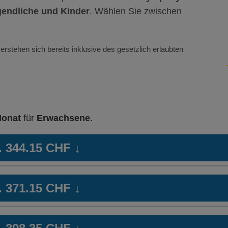
endliche und Kinder
. Wählen Sie zwischen
erstehen sich bereits inklusive des gesetzlich erlaubten
Monat
für
Erwachsene
.
b. 344.15 CHF
↓
 24
HMO Modell:
casamed hmo
Ha
b. 371.15 CHF
↓
Ohne Unfalldeckung:
Oh
344.15
Mit Unfalldeckung:
Mi
hmo
Hausarzt Modell:
callmed 24
We
370.35