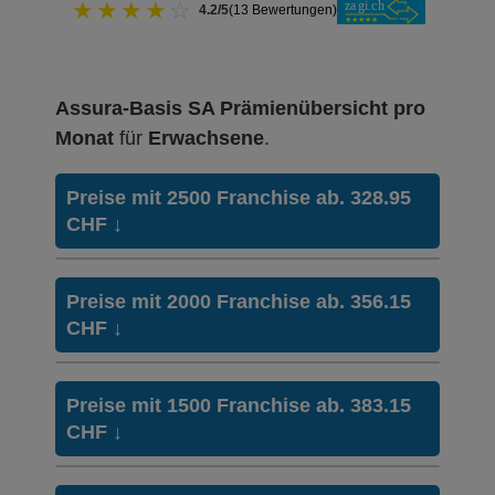
★
★
★
★
☆
4.2/5
(13 Bewertungen)
Assura-Basis SA Prämienübersicht pro
Monat
für
Erwachsene
.
Preise mit 2500 Franchise ab. 328.95
CHF
↓
Hausarzt Modell:
Qualimed
Preise mit 2000 Franchise ab. 356.15
Ohne Unfalldeckung:
CHF
↓
328.95
Mit Unfalldeckung:
354.05
Hausarzt Modell:
Qualimed
Preise mit 1500 Franchise ab. 383.15
Ohne Unfalldeckung:
CHF
↓
356.15
Hausarzt Modell:
PharMed
Ohne Unfalldeckung:
Mit Unfalldeckung:
342.35
383.25