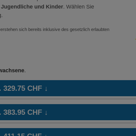
 Jugendliche und Kinder
. Wählen Sie
g.
erstehen sich bereits inklusive des gesetzlich erlaubten
wachsene
.
b. 329.75 CHF
↓
art
Hausarzt Modell:
KPTwin.doc
HM
b. 383.95 CHF
↓
Ohne Unfalldeckung:
Oh
346.45
Mit Unfalldeckung:
Mi
art
Hausarzt Modell:
KPTwin.doc
HM
372.95