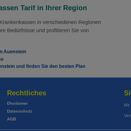
Mit Unfalldeckung:
Mi
124.05
ssen Tarif in Ihrer Region
r Krankenkassen in verschiedenen Regionen
re Bedürfnisse und profitieren Sie von
in Auenstein
au
enstein und finden Sie den besten Plan
Rechtliches
Si
Disclaimer
Mit
Datenschutz
Ver
AGB