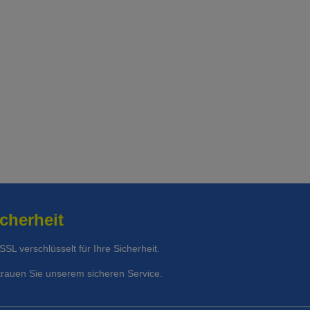
t Unfalldeckung:
133.65
cherheit
 SSL verschlüsselt für Ihre Sicherheit.
trauen Sie unserem sicheren Service.