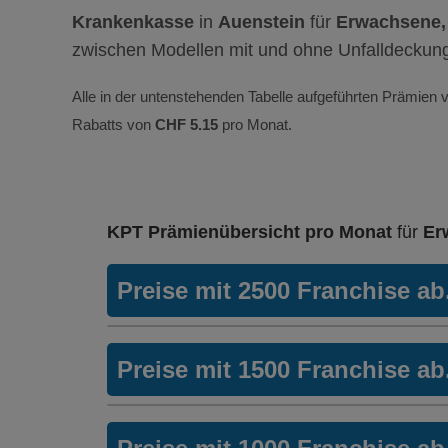
Krankenkasse
in
Auenstein
für
Erwachsene,
zwischen Modellen mit und ohne Unfalldeckun
Alle in der untenstehenden Tabelle aufgeführten Prämien v
Rabatts von
CHF 5.15
pro Monat.
KPT Prämienübersicht pro Monat
für
Er
Preise mit 2500 Franchise a
Weitere Modelle Modell:
KPTwin.sm
Preise mit 1500 Franchise a
Ohne Unfalldeckung:
329.75
Mit Unfalldeckung:
Weitere Modelle Modell:
KPTwin.sm
354.95