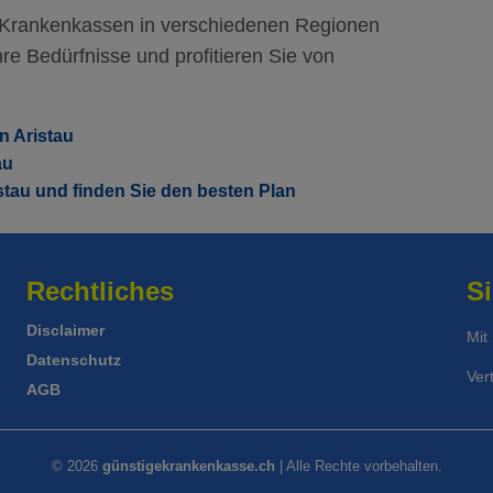
ess
Standard Modell:
Grundversicherung
122.55
Mi
r Krankenkassen in verschiedenen Regionen
Ohne Unfalldeckung:
119.15
re Bedürfnisse und profitieren Sie von
Mit Unfalldeckung:
ess
Standard Modell:
Grundversicherung
128.35
Ohne Unfalldeckung:
124.55
n Aristau
au
Mit Unfalldeckung:
134.15
stau und finden Sie den besten Plan
Rechtliches
Si
Disclaimer
Mit
Datenschutz
Ver
AGB
© 2026
günstigekrankenkasse.ch
| Alle Rechte vorbehalten.