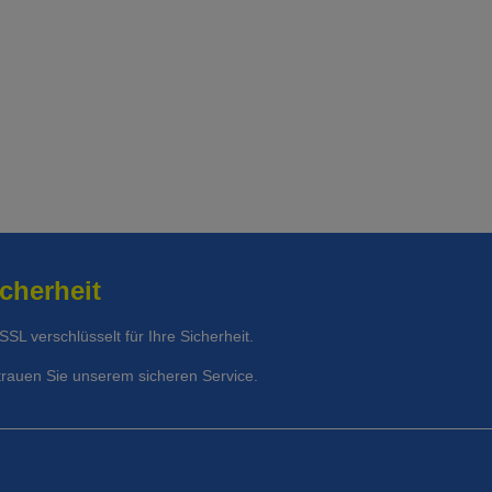
t Unfalldeckung:
130.05
cherheit
 SSL verschlüsselt für Ihre Sicherheit.
trauen Sie unserem sicheren Service.