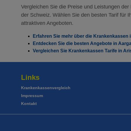
HMO Modell:
MultiAcc
119.85
Vergleichen Sie die Preise und Leistungen de
Ohne Unfalldeckung:
116.65
der Schweiz. Wählen Sie den besten Tarif für Ih
Mit Unfalldeckung:
attraktiven Angeboten.
HMO Modell:
MultiAcc
125.65
Ohne Unfalldeckung:
122.05
Erfahren Sie mehr über die Krankenkassen i
Entdecken Sie die besten Angebote in Aarg
Mit Unfalldeckung:
131.45
Vergleichen Sie Krankenkassen Tarife in Ari
Links
Krankenkassenvergleich
Impressum
Kontakt