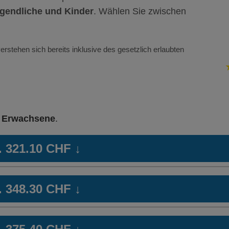
gendliche und Kinder
. Wählen Sie zwischen
erstehen sich bereits inklusive des gesetzlich erlaubten
r
Erwachsene
.
b. 321.10 CHF
↓
l 1
Weitere Modelle
TelMed (Compact
HM
b. 348.30 CHF
↓
Modell:
One)
Oh
Ohne Unfalldeckung:
336.55
Mi
l 1
Weitere Modelle
TelMed (Compact
HM