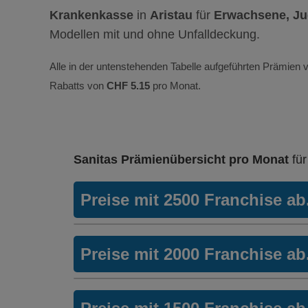
Krankenkasse
in
Aristau
für
Erwachsene, Ju
Modellen mit und ohne Unfalldeckung.
Alle in der untenstehenden Tabelle aufgeführten Prämien v
Rabatts von
CHF 5.15
pro Monat.
Sanitas Prämienübersicht pro Monat
fü
Preise mit 2500 Franchise a
Hausarzt Modell:
Hausarztmodel
Preise mit 2000 Franchise a
Ohne Unfalldeckung:
321.10
Mit Unfalldeckung:
Hausarzt Modell:
Hausarztmodel
345.30